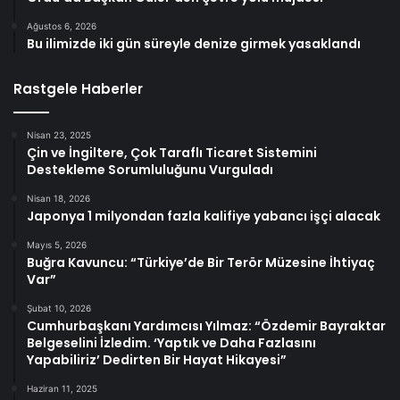
Ağustos 6, 2026
Bu ilimizde iki gün süreyle denize girmek yasaklandı
Rastgele Haberler
Nisan 23, 2025
Çin ve İngiltere, Çok Taraflı Ticaret Sistemini
Destekleme Sorumluluğunu Vurguladı
Nisan 18, 2026
Japonya 1 milyondan fazla kalifiye yabancı işçi alacak
Mayıs 5, 2026
Buğra Kavuncu: “Türkiye’de Bir Terör Müzesine İhtiyaç
Var”
Şubat 10, 2026
Cumhurbaşkanı Yardımcısı Yılmaz: “Özdemir Bayraktar
Belgeselini İzledim. ‘Yaptık ve Daha Fazlasını
Yapabiliriz’ Dedirten Bir Hayat Hikayesi”
Haziran 11, 2025