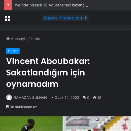
WeRide hissesi 12 Ağustos’taki kazanç raporuyla %10 hareket edebilir
Menü
Anasayfa
/
Haber
Haber
Vincent Aboubakar:
Sakatlandığım için
oynamadım
RAMAZAN SULHAN
Ocak 24, 2023
0
12
Bir dakikadan az