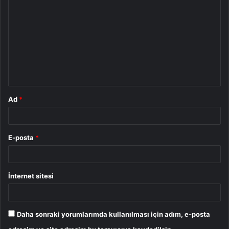
o
r
u
m
*
Ad
*
E-posta
*
İnternet sitesi
Daha sonraki yorumlarımda kullanılması için adım, e-posta