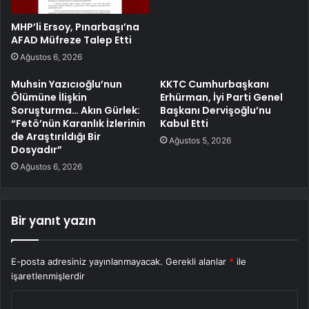
MHP’li Ersoy, Pınarbaşı’na
AFAD Müfreze Talep Etti
Ağustos 6, 2026
Muhsin Yazıcıoğlu’nun
KKTC Cumhurbaşkanı
Ölümüne İlişkin
Erhürman, İyi Parti Genel
Soruşturma… Akın Gürlek:
Başkanı Dervişoğlu’nu
“Fetö’nün Karanlık İzlerinin
Kabul Etti
de Araştırıldığı Bir
Ağustos 5, 2026
Dosyadır”
Ağustos 6, 2026
Bir yanıt yazın
E-posta adresiniz yayınlanmayacak.
Gerekli alanlar
*
ile
işaretlenmişlerdir
Y