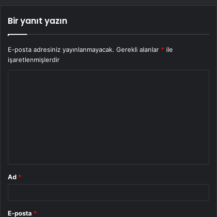
Bir yanıt yazın
E-posta adresiniz yayınlanmayacak.
Gerekli alanlar
*
ile
işaretlenmişlerdir
Y
o
r
u
m
*
Ad
*
E-posta
*