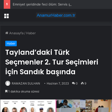
Emniyet şeridinde feci ölüm: Servis şoförüne midibüs çarptı
Menü
Anasayfa
/
Haber
Haber
Tayland’daki Türk
Seçmenler 2. Tur Seçimleri
İçin Sandık başında
RAMAZAN SULHAN
Haziran 7, 2023
0
9
1 dakika okuma süresi