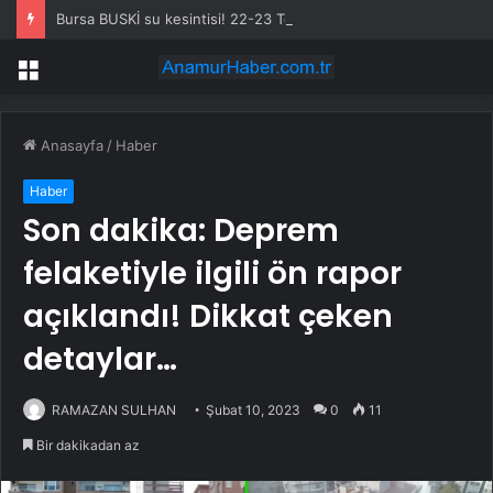
Bursa BUSKİ su kesintisi! 22-23 Temmuz Bursa’da su kesintisi ne zaman bitecek, sular ne zaman gelecek?
Menü
Anasayfa
/
Haber
Haber
Son dakika: Deprem
felaketiyle ilgili ön rapor
açıklandı! Dikkat çeken
detaylar…
RAMAZAN SULHAN
Şubat 10, 2023
0
11
Bir dakikadan az