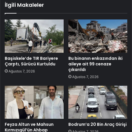
İlgili Makaleler
Başiskele’de TIR Bariyere
Bu binanın enkazından iki
Çarptı, Sürücü Kurtuldu
aileye ait 99 cenaze
çıkarıldı
Ağustos 7, 2026
Ağustos 7, 2026
Feyza Altun ve Mahsun
Bodrum’a 20 Bin Araç Girişi
Kırmızıgül’ün Ahbap
Ağustos 7, 2026