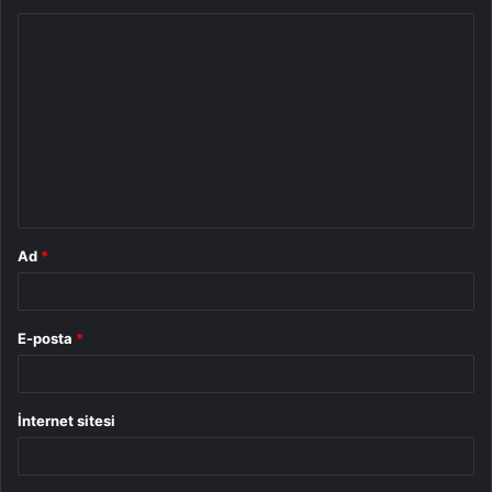
Y
o
r
u
m
*
Ad
*
E-posta
*
İnternet sitesi