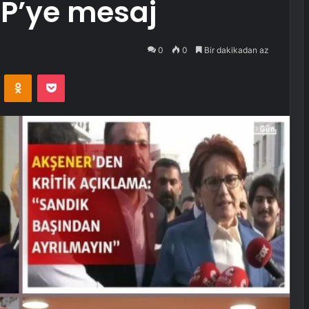
P’ye mesaj
0
0
Bir dakikadan az
VKontakte
Odnoklassniki
Pocket