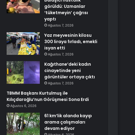
bulaşıcı hastalık
görüldü: Uzmanlar
‘tüketmeyin’ çağrısı
yaptı
Ağustos 7, 2026
Yaz meyvesinin kilosu
300 liraya fırladı, emekli
isyan etti
Ağustos 7, 2026
Kağıthane’deki kadın
cinayetinde yeni
görüntüler ortaya çıktı
Ağustos 7, 2026
TBMM Başkanı Kurtulmuş ile
Kılıçdaroğlu’nun Görüşmesi Sona Erdi
Ağustos 6, 2026
61 km’lik alanda kayıp
arama çalışmaları
devam ediyor
Ağustos 6, 2026