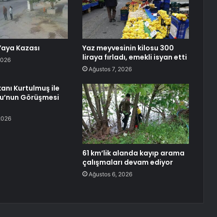
Yaya Kazası
Yaz meyvesinin kilosu 300
liraya fırladı, emekli isyan etti
2026
Ağustos 7, 2026
nı Kurtulmuş ile
lu’nun Görüşmesi
2026
61 km’lik alanda kayıp arama
çalışmaları devam ediyor
Ağustos 6, 2026