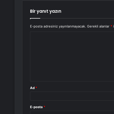
Bir yanıt yazın
E-posta adresiniz yayınlanmayacak.
Gerekli alanlar
*
i
Y
o
r
u
m
*
Ad
*
E-posta
*