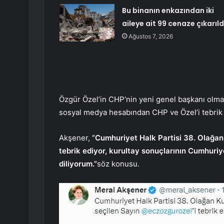
Bu binanın enkazından iki
aileye ait 99 cenaze çıkarıld
Ağustos 7, 2026
Özgür Özel’in CHP’nin yeni genel başkanı olma
sosyal medya hesabından CHP ve Özel’i tebrik e
Akşener,
“Cumhuriyet Halk Partisi 38. Olağan 
tebrik ediyor, kurultay sonuçlarının Cumhuriye
diliyorum.”
söz konusu.