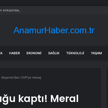
n enkazından iki aileye ait 99 cenaze çıkarıldı
FA
HABER
EKONOMI
SAĞLIK
TEKNOLOJI
YAŞAM
l Akşener’den CHP’ye mesaj
uğu kaptı! Meral