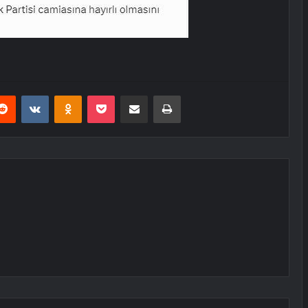
erest
Reddit
VKontakte
Odnoklassniki
Pocket
E-Posta ile paylaş
Yazdır