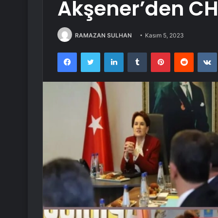
Akşener’den CH
RAMAZAN SULHAN
Kasım 5, 2023
Facebook
Twitter
LinkedIn
Tumblr
Pinterest
Reddit