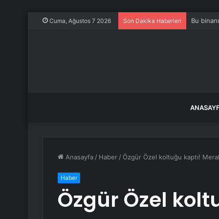
Bu binanı
Cuma, Ağustos 7 2026
Son Dakika Haberleri
ANASAY
Anasayfa
/
Haber
/
Özgür Özel koltuğu kaptı! Mera
Haber
Özgür Özel kolt