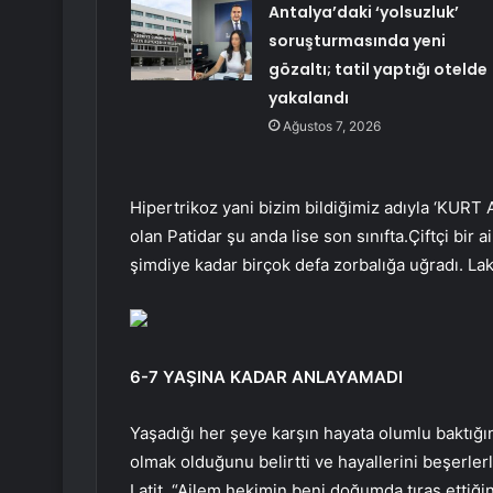
Antalya’daki ‘yolsuzluk’
soruşturmasında yeni
gözaltı; tatil yaptığı otelde
yakalandı
Ağustos 7, 2026
Hipertrikoz yani bizim bildiğimiz adıyla ‘KUR
olan Patidar şu anda lise son sınıfta.Çiftçi bi
şimdiye kadar birçok defa zorbalığa uğradı. L
6-7 YAŞINA KADAR ANLAYAMADI
Yaşadığı her şeye karşın hayata olumlu baktığını
olmak olduğunu belirtti ve hayallerini beşerlerl
Latit, “Ailem hekimin beni doğumda tıraş ettiğ