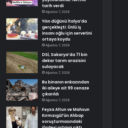
tarih verdi
Ağustos 7, 2026
Yılın düğünü İtalya’da
gerçekleşti: Ünlü iş
insanı oğlu için servetini
ortaya koydu
Ağustos 7, 2026
DSİ, Sakarya’da 71 bin
dekar tarım arazisini
sulayacak
Ağustos 7, 2026
Bu binanın enkazından
iki aileye ait 99 cenaze
çıkarıldı
Ağustos 7, 2026
Feyza Altun ve Mahsun
Kırmızıgül’ün Ahbap
soruşturmasındaki
ifadesi ortaya çıktı