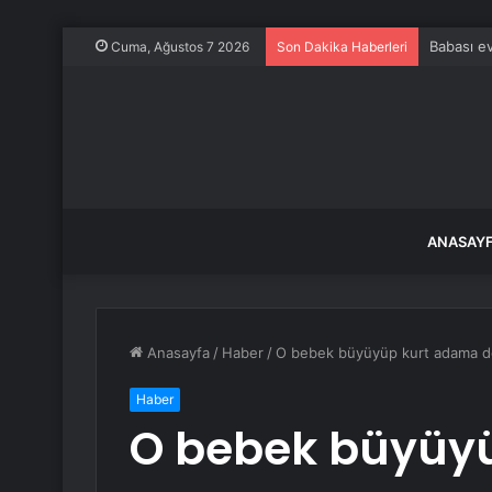
Babası ev
Cuma, Ağustos 7 2026
Son Dakika Haberleri
ANASAY
Anasayfa
/
Haber
/
O bebek büyüyüp kurt adama dön
Haber
O bebek büyüy