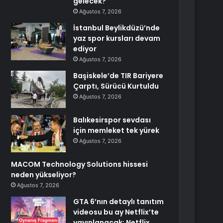
gelecek?
Ağustos 7, 2026
İstanbul Beylikdüzü’nde
yaz spor kursları devam
ediyor
Ağustos 7, 2026
Başiskele’de TIR Bariyere
Çarptı, Sürücü Kurtuldu
Ağustos 7, 2026
Balıkesirspor sevdası
için memleket tek yürek
Ağustos 7, 2026
MACOM Technology Solutions hissesi
neden yükseliyor?
Ağustos 7, 2026
GTA 6’nın detaylı tanıtım
videosu bu ay Netflix’te
yayınlanacak: Netflix