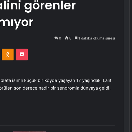
lini görenler
amıyor
0
8
1 dakika okuma süresi
VKontakte
Odnoklassniki
Pocket
eta isimli küçük bir köyde yaşayan 17 yaşındaki Lalit
görülen son derece nadir bir sendromla dünyaya geldi.