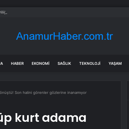
liliğe karşı çıkmıştı! İsmail Yüksek’in eşinden dikkat çeken hamle
FA
HABER
EKONOMI
SAĞLIK
TEKNOLOJI
YAŞAM
üştü! Son halini görenler gözlerine inanamıyor
üp kurt adama