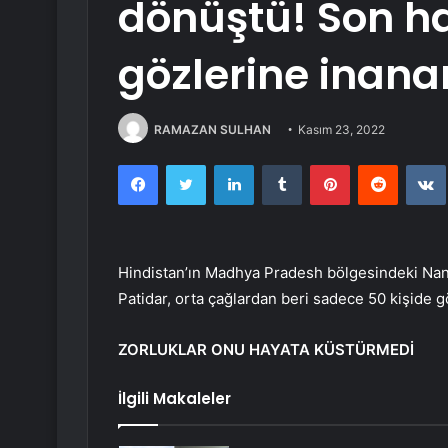
dönüştü! Son ha
gözlerine inan
RAMAZAN SULHAN
Kasım 23, 2022
Facebook
Twitter
LinkedIn
Tumblr
Pinterest
Reddit
Hindistan’ın Madhya Pradesh bölgesindeki Nandl
Patidar, orta çağlardan beri sadece 50 kişide 
ZORLUKLAR ONU HAYATA KÜSTÜRMEDİ
İlgili Makaleler