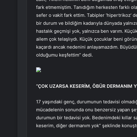
fark etmemiştim. Tanıdığım herkesten farklı ola
sefer o vakit fark ettim. Tabipler ‘hipertrikoz
bir durum ve bildiğim kadarıyla dünyada yalnızc
hastalık geçmişi yok, yalnızca ben varım. Küç
ailem çok telaşlıydı. Küçük çocuklar beni görü
kaçardı ancak nedenini anlayamazdım. Büyüdük
olduğumu keşfettim” dedi.
“ÇOK UZARSA KESERİM, ÖBÜR DERMANIM Y
17 yaşındaki genç, durumunun tedavisi olmadığı
mücadelenin sonunda onu benzersiz yapan şeyin
durumun bir tedavisi yok. Bedenimdeki kıllar
keserim, diğer dermanım yok” şeklinde konuşt