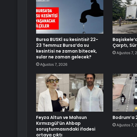
Bursa BUSKİ su kesintisi! 22-
Başiskele’d
23 Temmuz Bursa’da su
Çarptı, Sü
kesintisi ne zaman bitecek,
Ağustos 7, 
sular ne zaman gelecek?
Ağustos 7, 2026
Feyza Altun ve Mahsun
Bodrum’a 2
Kırmızıgül’ün Ahbap
Ağustos 7, 
soruşturmasındaki ifadesi
ortaya çıktı