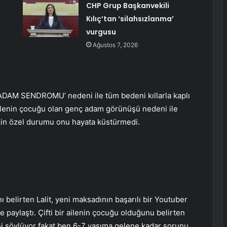
CHP Grup Başkanvekili
Kılıç’tan ‘silahsızlanma’
vurgusu
Ağustos 7, 2026
T ADAM SENDROMU’ nedeni ile tüm bedeni kıllarla kaplı
r ailenin çocuğu olan genç adam görünüşü nedeni ile
akin özel durumu onu hayata küstürmedi.
 belirten Lalit, yeni maksadının başarılı bir Youtuber
e paylaştı. Çifti bir ailenin çocuğu olduğunu belirten
ini söylüyor fakat ben 6-7 yaşıma gelene kadar sorunu