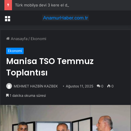
Türk mobilya devi 3 kere el değiştirdi, artık resmen satıldı
Menü
Anasayfa
/
Ekonomi
Ekonomi
Manisa TSO Temmuz
Toplantısı
MEHMET HAZBİN KAZBEK
Ağustos 11, 2025
0
0
1 dakika okuma süresi