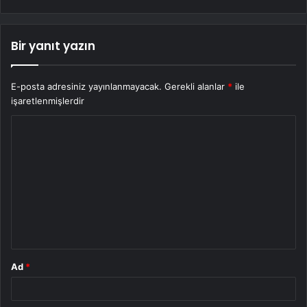
Bir yanıt yazın
E-posta adresiniz yayınlanmayacak.
Gerekli alanlar
*
ile
işaretlenmişlerdir
Y
o
r
u
m
*
Ad
*