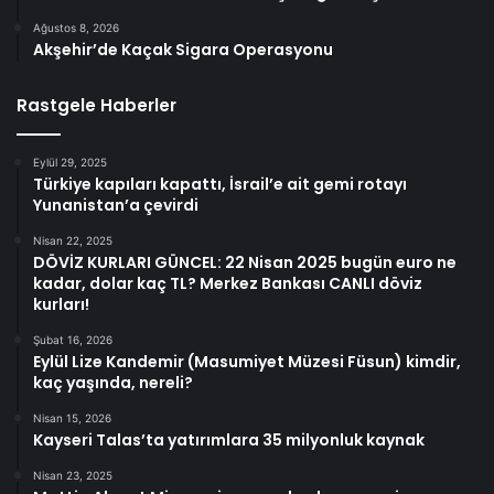
Ağustos 8, 2026
Akşehir’de Kaçak Sigara Operasyonu
Rastgele Haberler
Eylül 29, 2025
Türkiye kapıları kapattı, İsrail’e ait gemi rotayı
Yunanistan’a çevirdi
Nisan 22, 2025
DÖVİZ KURLARI GÜNCEL: 22 Nisan 2025 bugün euro ne
kadar, dolar kaç TL? Merkez Bankası CANLI döviz
kurları!
Şubat 16, 2026
Eylül Lize Kandemir (Masumiyet Müzesi Füsun) kimdir,
kaç yaşında, nereli?
Nisan 15, 2026
Kayseri Talas’ta yatırımlara 35 milyonluk kaynak
Nisan 23, 2025