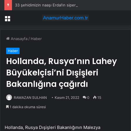
33 şehidimizin naaşı Erdal’ın siperi oldu
Menü
Anasayfa
/
Haber
Haber
Hollanda, Rusya’nın Lahey
Büyükelçisi’ni Dışişleri
Bakanlığına çağırdı
RAMAZAN SULHAN
Kasım 21, 2022
0
15
1 dakika okuma süresi
Hollanda, Rusya Dışişleri Bakanlığının Malezya