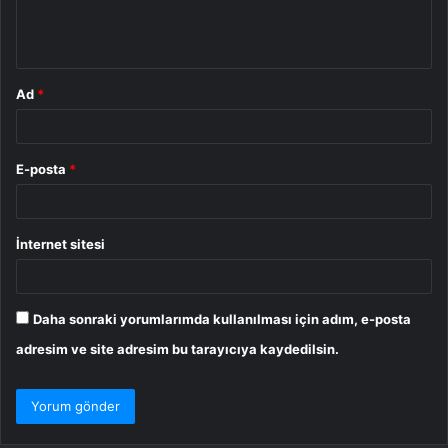
m
*
Ad
*
E-posta
*
İnternet sitesi
Daha sonraki yorumlarımda kullanılması için adım, e-posta
adresim ve site adresim bu tarayıcıya kaydedilsin.