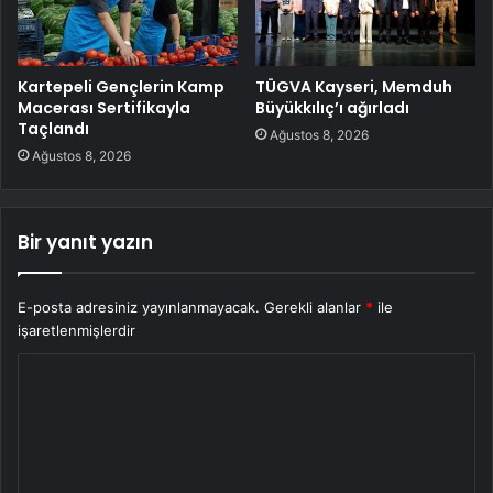
Kartepeli Gençlerin Kamp
TÜGVA Kayseri, Memduh
Macerası Sertifikayla
Büyükkılıç’ı ağırladı
Taçlandı
Ağustos 8, 2026
Ağustos 8, 2026
Bir yanıt yazın
E-posta adresiniz yayınlanmayacak.
Gerekli alanlar
*
ile
işaretlenmişlerdir
Y
o
r
u