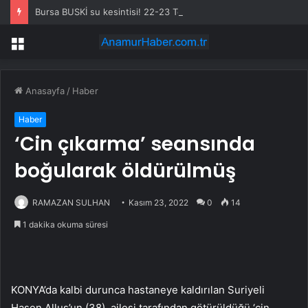
Bursa BUSKİ su kesintisi! 22-23 Temmuz Bursa’da su kesintisi ne zaman bitecek, sular ne zaman gelecek?
Menü
Anasayfa
/
Haber
Haber
‘Cin çıkarma’ seansında
boğularak öldürülmüş
RAMAZAN SULHAN
Kasım 23, 2022
0
14
1 dakika okuma süresi
KONYA’da kalbi durunca hastaneye kaldırılan Suriyeli
Hasen Alluş’un (38), ailesi tarafından götürüldüğü ‘cin