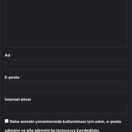
o
r
u
m
*
Ad
*
E-posta
*
İnternet sitesi
Daha sonraki yorumlarımda kullanılması için adım, e-posta
adresim ve site adresim bu tarayıcıya kaydedilsin.