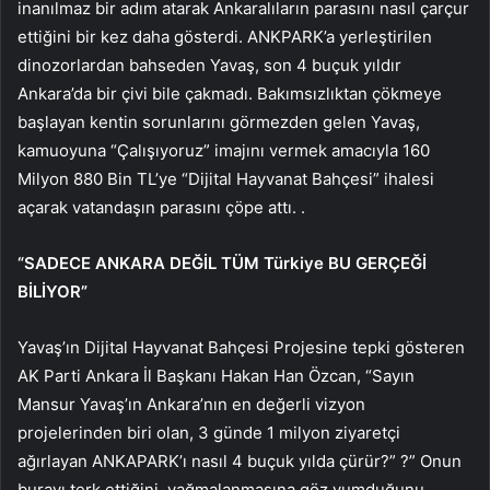
inanılmaz bir adım atarak Ankaralıların parasını nasıl çarçur
ettiğini bir kez daha gösterdi. ANKPARK’a yerleştirilen
dinozorlardan bahseden Yavaş, son 4 buçuk yıldır
Ankara’da bir çivi bile çakmadı. Bakımsızlıktan çökmeye
başlayan kentin sorunlarını görmezden gelen Yavaş,
kamuoyuna “Çalışıyoruz” imajını vermek amacıyla 160
Milyon 880 Bin TL’ye “Dijital Hayvanat Bahçesi” ihalesi
açarak vatandaşın parasını çöpe attı. .
“SADECE ANKARA DEĞİL TÜM Türkiye BU GERÇEĞİ
BİLİYOR”
Yavaş’ın Dijital Hayvanat Bahçesi Projesine tepki gösteren
AK Parti Ankara İl Başkanı Hakan Han Özcan, “Sayın
Mansur Yavaş’ın Ankara’nın en değerli vizyon
projelerinden biri olan, 3 günde 1 milyon ziyaretçi
ağırlayan ANKAPARK’ı nasıl 4 buçuk yılda çürür?” ?” Onun
burayı terk ettiğini, yağmalanmasına göz yumduğunu