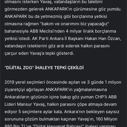
olmasını isterken Yavaş, vatandaşların bu talebini
görmezden gelerek ANKAPARK’ın çürümesine göz yumdu.
ANKAPARK bu da yetmezmiş gibi borçlanma yetkisi
olmasına rağmen “bakım ve onarımını biz yapacağız”
bahanesiyle ABB Meclisi’nden 4 milyar liralık borçlanma
yetkisi istedi. AK Parti Ankara İl Başkanı Hakan Han Özcan,
vatandaşın isteklerini göz ardı ederek halkın parasını
çarçur eden Yavaş’a tepki gösterdi.
“DİJİTAL ZOO” İHALEYE TEPKİ ÇEKİLDİ
2019 yerel seçimleri öncesinde açılan ve 3 günde 1 milyon
ziyaretçiyi ağırlayan ANKAPARK’ın yağmalanmasına
Ankaralıların gözünün içine bakıp göz yuman CHP’li ABB
Lideri Mansur Yavaş, halkın parasını çöpe atmaya devam
ediyor 5 seçimlere aylar kala. Ankara’nın bekleyen sayısız
sorununa çözüm bulmaktan kaçınan Yavaş’ın, 160 Milyon
880 Bin TL’ye “Dijital Hayvanat Bahçesi” ihalesi yapması