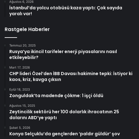
Ağustos 6, 2026
İstanbul’da yolcu otobüsü kaza yaptı: Çok sayıda
yaralı var!
Rastgele Haberler
Temmuz 20, 2025
Rusya’ya ikincil tarifeler enerji piyasalarını nasıl
etkileyebilir?
Mart 17, 2026
CHP lideri Özel’den İBB Davası hakimine tepki: İstiyor ki
kaos, kriz, kavga çıksın
Eylül 18, 2023
Zonguldak’ta madende çökme: 1 işçi öldü
Ağustos 15, 2025
Zeytincilik sektörü her 100 dolarlık ihracatının 25
dolarını ABD’ye yaptı
Şubat 5, 2026
Konya Selçuklu’da gençlerden ‘paldır güldür’ şov