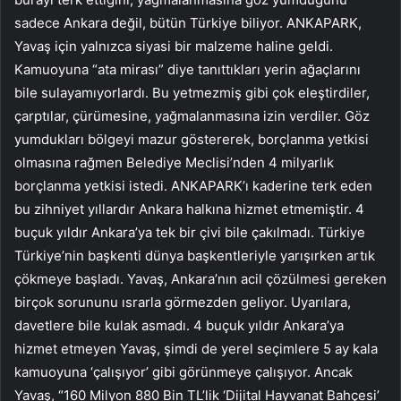
sadece Ankara değil, bütün Türkiye biliyor. ANKAPARK,
Yavaş için yalnızca siyasi bir malzeme haline geldi.
Kamuoyuna “ata mirası” diye tanıttıkları yerin ağaçlarını
bile sulayamıyorlardı. Bu yetmezmiş gibi çok eleştirdiler,
çarptılar, çürümesine, yağmalanmasına izin verdiler. Göz
yumdukları bölgeyi mazur göstererek, borçlanma yetkisi
olmasına rağmen Belediye Meclisi’nden 4 milyarlık
borçlanma yetkisi istedi. ANKAPARK’ı kaderine terk eden
bu zihniyet yıllardır Ankara halkına hizmet etmemiştir. 4
buçuk yıldır Ankara’ya tek bir çivi bile çakılmadı. Türkiye
Türkiye’nin başkenti dünya başkentleriyle yarışırken artık
çökmeye başladı. Yavaş, Ankara’nın acil çözülmesi gereken
birçok sorununu ısrarla görmezden geliyor. Uyarılara,
davetlere bile kulak asmadı. 4 buçuk yıldır Ankara’ya
hizmet etmeyen Yavaş, şimdi de yerel seçimlere 5 ay kala
kamuoyuna ‘çalışıyor’ gibi görünmeye çalışıyor. Ancak
Yavaş, “160 Milyon 880 Bin TL’lik ‘Dijital Hayvanat Bahçesi’