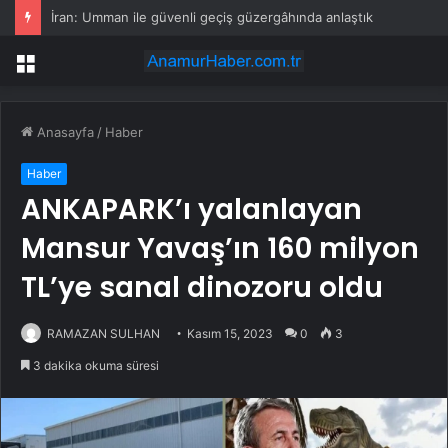
İran: Umman ile güvenli geçiş güzergâhında anlaştık
Menü
Anasayfa
/
Haber
Haber
ANKAPARK’ı yalanlayan
Mansur Yavaş’ın 160 milyon
TL’ye sanal dinozoru oldu
RAMAZAN SULHAN
Kasım 15, 2023
0
3
3 dakika okuma süresi