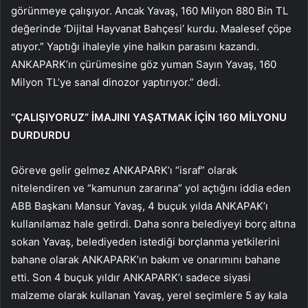
görünmeye çalışıyor. Ancak Yavaş, 160 Milyon 880 Bin TL
değerinde ‘Dijital Hayvanat Bahçesi’ kurdu. Maalesef çöpe
atıyor.” Yaptığı ihaleyle yine halkın parasını kazandı.
ANKAPARK’ın çürümesine göz yuman Sayın Yavaş, 160
Milyon TL’ye sanal dinozor yaptırıyor.” dedi.
“ÇALIŞIYORUZ” İMAJINI YAŞATMAK İÇİN 160 MİLYONU
DURDURDU
Göreve gelir gelmez ANKAPARK’ı “israf” olarak
nitelendiren ve “kamunun zararına” yol açtığını iddia eden
ABB Başkanı Mansur Yavaş, 4 buçuk yılda ANKAPAK’ı
kullanılamaz hale getirdi. Daha sonra belediyeyi borç altına
sokan Yavaş, belediyeden istediği borçlanma yetkilerini
bahane olarak ANKAPARK’ın bakım ve onarımını bahane
etti. Son 4 buçuk yıldır ANKAPARK’ı sadece siyasi
malzeme olarak kullanan Yavaş, yerel seçimlere 5 ay kala