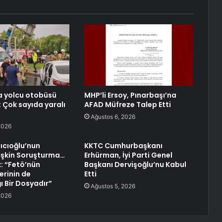
a yolcu otobüsü
MHP’li Ersoy, Pınarbaşı’na
: Çok sayıda yaralı
AFAD Müfreze Talep Etti
Ağustos 6, 2026
2026
ıcıoğlu’nun
KKTC Cumhurbaşkanı
işkin Soruşturma…
Erhürman, İyi Parti Genel
k: “Fetö’nün
Başkanı Dervişoğlu’nu Kabul
lerinin de
Etti
ğı Bir Dosyadır”
Ağustos 5, 2026
2026