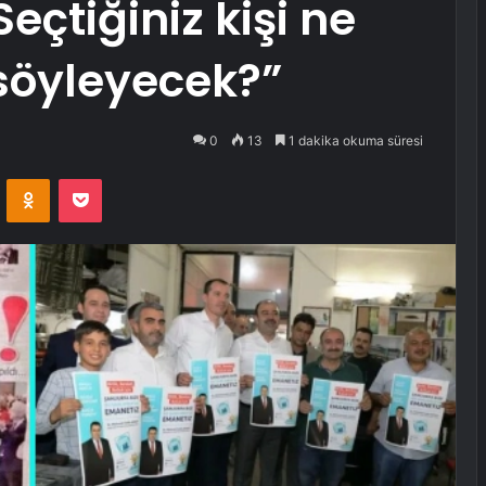
eçtiğiniz kişi ne
söyleyecek?”
0
13
1 dakika okuma süresi
VKontakte
Odnoklassniki
Pocket