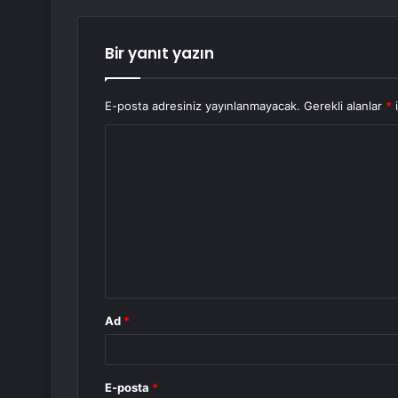
Bir yanıt yazın
E-posta adresiniz yayınlanmayacak.
Gerekli alanlar
*
i
Y
o
r
u
m
*
Ad
*
E-posta
*