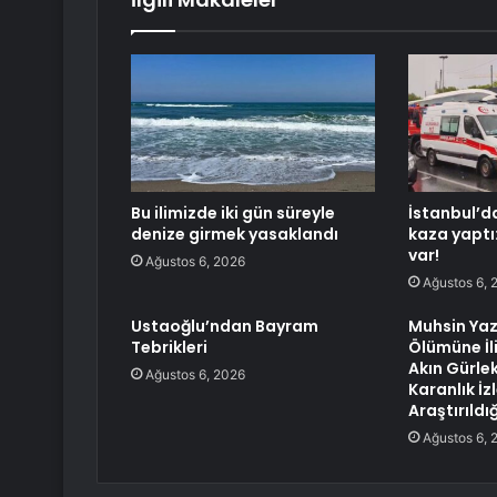
Bu ilimizde iki gün süreyle
İstanbul’d
denize girmek yasaklandı
kaza yaptı
var!
Ağustos 6, 2026
Ağustos 6, 
Ustaoğlu’ndan Bayram
Muhsin Yaz
Tebrikleri
Ölümüne İl
Akın Gürle
Ağustos 6, 2026
Karanlık İz
Araştırıldı
Ağustos 6, 