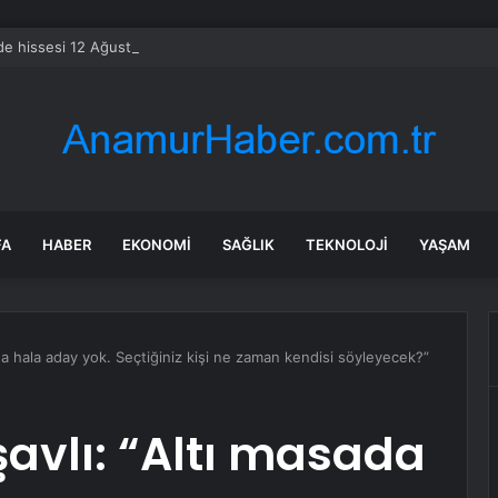
e hissesi 12 Ağustos’taki kazanç raporuyla %10 hareket edebilir
FA
HABER
EKONOMI
SAĞLIK
TEKNOLOJI
YAŞAM
da hala aday yok. Seçtiğiniz kişi ne zaman kendisi söyleyecek?”
şavlı: “Altı masada