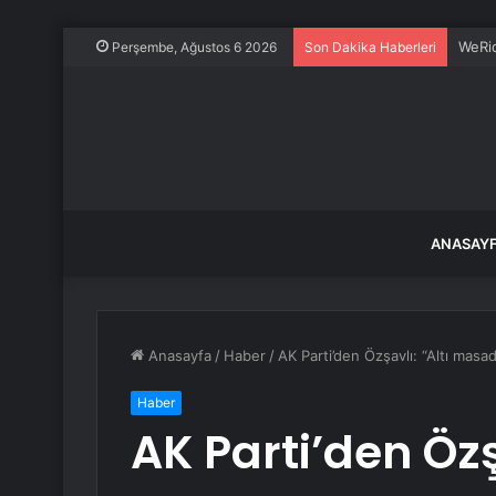
WeRid
Perşembe, Ağustos 6 2026
Son Dakika Haberleri
ANASAY
Anasayfa
/
Haber
/
AK Parti’den Özşavlı: “Altı masa
Haber
AK Parti’den Öz