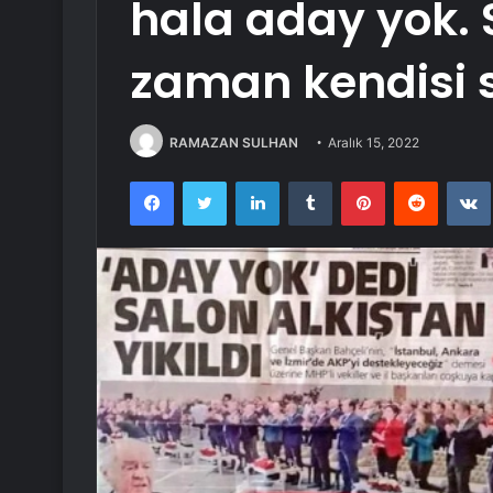
hala aday yok. S
zaman kendisi 
RAMAZAN SULHAN
Aralık 15, 2022
Facebook
Twitter
LinkedIn
Tumblr
Pinterest
Reddit