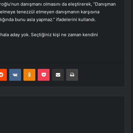
çdaroğlu’nun danışmanı olmasını da eleştirerek, “Danışman
ye gelmeye tenezzül etmeyen danışmanın karşısına
ığında bunu asla yapmaz.” ifadelerini kullandı.
 hala aday yok. Seçtiğiniz kişi ne zaman kendini
erest
Reddit
VKontakte
Odnoklassniki
Pocket
E-Posta ile paylaş
Yazdır