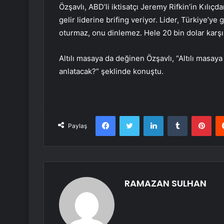
Özşavlı, ABD’li iktisatçı Jeremy Rifkin’in Kılı
gelir liderine brifing veriyor. Lider, Türkiye’
oturmaz, onu dinlemez. Hele 20 bin dolar karşıl
Altılı masaya da değinen Özşavlı, “Altılı masaya
anlatacak?” şeklinde konuştu.
Facebook
Twitter
LinkedIn
Tumblr
Pint
Paylaş
RAMAZAN SULHAN