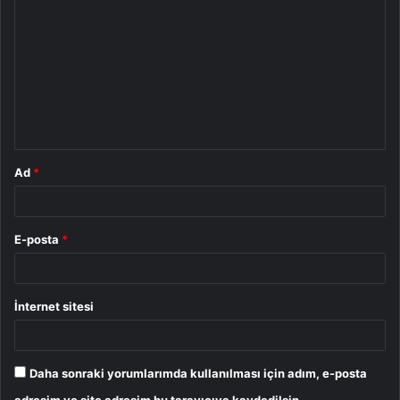
o
r
u
m
*
Ad
*
E-posta
*
İnternet sitesi
Daha sonraki yorumlarımda kullanılması için adım, e-posta
adresim ve site adresim bu tarayıcıya kaydedilsin.