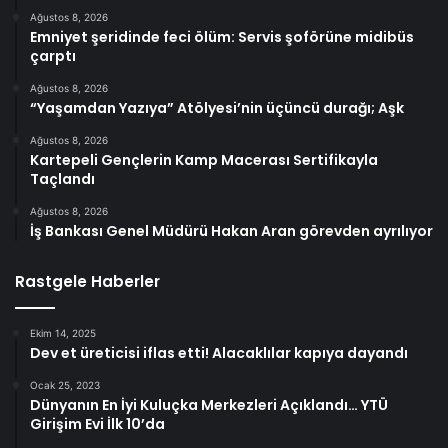
Ağustos 8, 2026
Emniyet şeridinde feci ölüm: Servis şoförüne midibüs
çarptı
Ağustos 8, 2026
“Yaşamdan Yazıya” Atölyesi’nin üçüncü durağı; Aşk
Ağustos 8, 2026
Kartepeli Gençlerin Kamp Macerası Sertifikayla
Taçlandı
Ağustos 8, 2026
İş Bankası Genel Müdürü Hakan Aran görevden ayrılıyor
Rastgele Haberler
Ekim 14, 2025
Dev et üreticisi iflas etti! Alacaklılar kapıya dayandı
Ocak 25, 2023
Dünyanın En İyi Kuluçka Merkezleri Açıklandı… YTÜ
Girişim Evi İlk 10’da