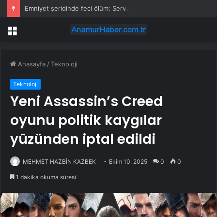
Emniyet şeridinde feci ölüm: Servis şoförüne midibüs çarptı
Menü
Anasayfa
/
Teknoloji
Teknoloji
Yeni Assassin’s Creed
oyunu politik kaygılar
yüzünden iptal edildi
MEHMET HAZBİN KAZBEK
Ekim 10, 2025
0
0
1 dakika okuma süresi