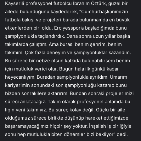
Kayserili profesyonel futbolcu İbrahim Öztürk, güzel bir
ailede bulunduğunu kaydederek, “Cumhurbaşkanımızın
futbola bakışı ve projeleri burada bulunmamda en büyük
etkenlerden biri oldu. Erciyesspor’a başladığımda bunu
şampiyonlukla taçlandırdık. Daha sonra uzun yıllar başka
takımlarda çalıştım. Ama burası benim şehrim, benim
takımım. Çok fazla deneyim ve şampiyonluklar kazandım.
Bu sürece bir nebze olsun katkıda bulunabilirsem benim
için mutluluk verici olur. Bugün hala ilk günkü kadar
heyecanlıyım. Buradan şampiyonlukla ayrıldım. Umarım
kariyerimin sonundaki son şampiyonluğu kazanıp bunu
bizden sonrakilere aktarırım. Bundan sonraki projelerimizi
süreci anlatacağız. Takım olarak profesyonel anlamda bu
ligin yeni takımıyız. Bu süreç kolay değil. Güçlü bir aile
olduğumuz sürece birlikte düşünüp hareket ettiğimizde
başaramayacağımız hiçbir şey yoktur. İnşallah iş birliğiyle
sonu hep mutlulukla biten dönemler bizi bekliyor” dedi.