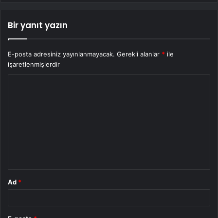
Bir yanıt yazın
E-posta adresiniz yayınlanmayacak.
Gerekli alanlar
*
ile
işaretlenmişlerdir
Y
o
r
u
m
*
Ad
*