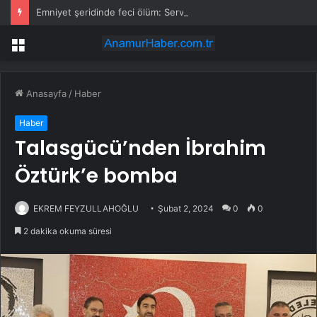
Emniyet şeridinde feci ölüm: Servis şoförüne midibüs çarptı
Menü
Anasayfa
/
Haber
Haber
Talasgücü’nden İbrahim
Öztürk’e bomba
EKREM FEYZULLAHOĞLU
Şubat 2, 2024
0
0
2 dakika okuma süresi