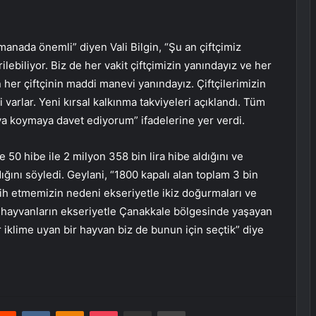
manada önemli” diyen Vali Bilgin, “Şu an çiftçimiz
ilebiliyor. Biz de her vakit çiftçimizin yanındayız ve her
 her çiftçinin maddi manevi yanındayız. Çiftçilerimizin
 varlar. Yeni kırsal kalkınma takviyeleri açıklandı. Tüm
aya koymaya davet ediyorum” ifadelerine yer verdi.
e 50 hibe ile 2 milyon 358 bin lira hibe aldığını ve
ğını söyledi. Geylani, “1800 kapalı alan toplam 3 bin
h etmemizin nedeni ekseriyetle ikiz doğurmaları ve
u hayvanların ekseriyetle Çanakkale bölgesinde yaşayan
r iklime uyan bir hayvan biz de bunun için seçtik” diye
erest
Reddit
VKontakte
Odnoklassniki
Pocket
E-Posta ile paylaş
Yazdır