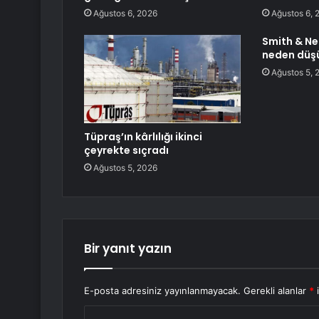
Ağustos 6, 2026
Ağustos 6, 
Smith & Ne
neden düş
Ağustos 5, 
Tüpraş’ın kârlılığı ikinci
çeyrekte sıçradı
Ağustos 5, 2026
Bir yanıt yazın
E-posta adresiniz yayınlanmayacak.
Gerekli alanlar
*
i
Y