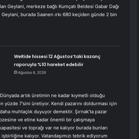
 alan Geylani, merkeze bağlı Kumçatı Beldesi Gabar Dağı
rdu. Geylani, burada Saanen ırkı 680 keçiden günde 2 bin
r
WeRide hissesi 12 Ağustos’taki kazanç
raporuyla %10 hareket edebilir
Ağustos 6, 2026
 “Dünyada artık üretimin ne kadar kıymetli olduğu
 yüzde 7’sini üretiyor. Kendi pazarını doldurması için
e daha muhtaçlık duyuyor demektir. Şırnak’ta pazar
bzesine ve etine kadar önemli bir çalışmaya
kapasitesi ve toprağı var ne kalıyor burada bunları
işbirliğine kalıyor. Vatandaşımızı tebrik ediyorum