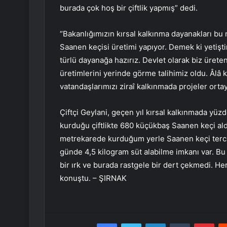
burada çok hoş bir çiftlik yapmış” dedi.
“Bakanlığımızın kırsal kalkınma dayanakları bu 
Saanen keçisi üretimi yapıyor. Demek ki yetiştir
türlü dayanağa hazırız. Devlet olarak biz üreten
üretimlerini yerinde görme talihimiz oldu. Âlâ ki
vatandaşlarımızı ziraî kalkınmada projeler ort
Çiftçi Geylani, geçen yıl kırsal kalkınmada yüzd
kurduğu çiftlikte 680 küçükbaş Saanen keçi aldı
metrekarede kurduğum yerle Saanen keçi terci
günde 4,5 kilogram süt alabilme imkanı var. B
bir ırk ve burada rastgele bir dert çekmedi. He
konuştu. – ŞIRNAK
Facebook
Twitter
LinkedIn
Tumblr
Pint