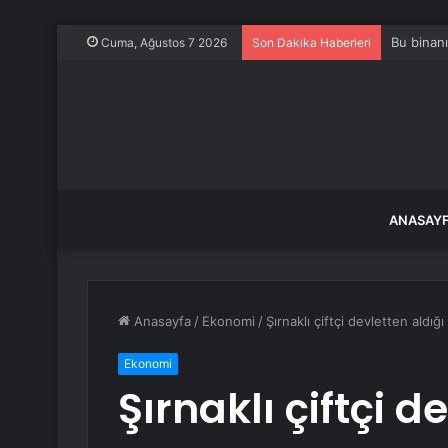
Bu binanı
Cuma, Ağustos 7 2026
Son Dakika Haberleri
ANASAY
Anasayfa
/
Ekonomi
/
Şırnaklı çiftçi devletten aldı
Ekonomi
Şırnaklı çiftçi d