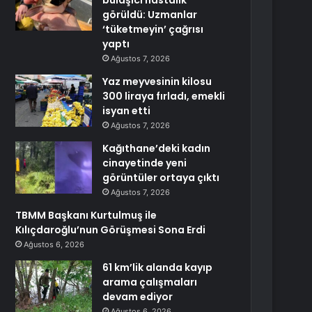
bulaşıcı hastalık
görüldü: Uzmanlar
‘tüketmeyin’ çağrısı
yaptı
Ağustos 7, 2026
Yaz meyvesinin kilosu
300 liraya fırladı, emekli
isyan etti
Ağustos 7, 2026
Kağıthane’deki kadın
cinayetinde yeni
görüntüler ortaya çıktı
Ağustos 7, 2026
TBMM Başkanı Kurtulmuş ile
Kılıçdaroğlu’nun Görüşmesi Sona Erdi
Ağustos 6, 2026
61 km’lik alanda kayıp
arama çalışmaları
devam ediyor
Ağustos 6, 2026