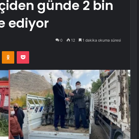
çiden günde 2 bin
de ediyor
0
12
1 dakika okuma süresi
VKontakte
Odnoklassniki
Pocket