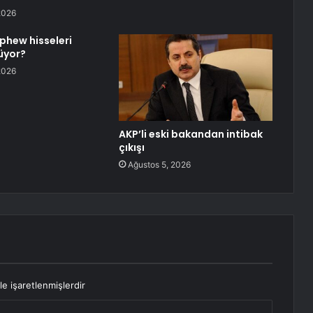
2026
phew hisseleri
üyor?
2026
AKP’li eski bakandan intibak
çıkışı
Ağustos 5, 2026
le işaretlenmişlerdir