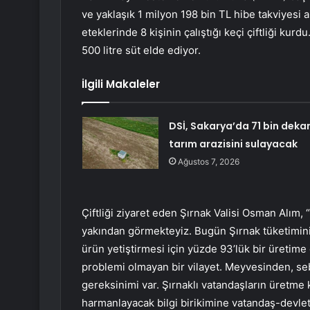
ve yaklaşık 1 milyon 198 bin TL hibe takviyesi
eteklerinde 8 kişinin çalıştığı keçi çiftliği ku
500 litre süt elde ediyor.
İlgili Makaleler
DSİ, Sakarya’da 71 bin deka
tarım arazisini sulayacak
Ağustos 7, 2026
Çiftliği ziyaret eden Şırnak Valisi Osman Alım,
yakından görmekteyiz. Bugün Şırnak tüketiminin
ürün yetiştirmesi için yüzde 93’lük bir üretim
problemi olmayan bir vilayet. Meyvesinden, se
gereksinimi var. Şırnaklı vatandaşların üretme 
harmanlayacak bilgi birikimine vatandaş-devlet 