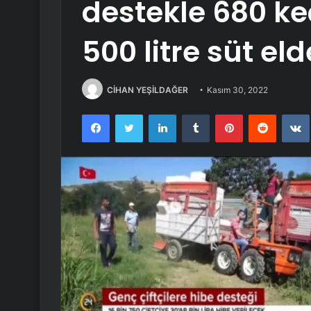
destekle 680 ke
500 litre süt el
CİHAN YEŞİLDAĞER
Kasım 30, 2022
Facebook
Twitter
LinkedIn
Tumblr
Pinterest
Reddit