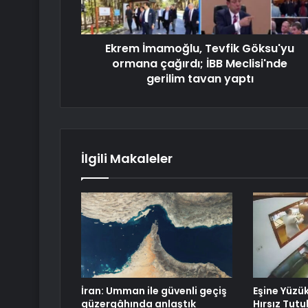
Ekrem İmamoğlu, Tevfik Göksu'yu
ormana çağırdı; İBB Meclisi'nde
gerilim tavan yaptı
İlgili Makaleler
İran: Umman ile güvenli geçiş
Eşine Yüzü
güzergâhında anlaştık
Hırsız Tutu