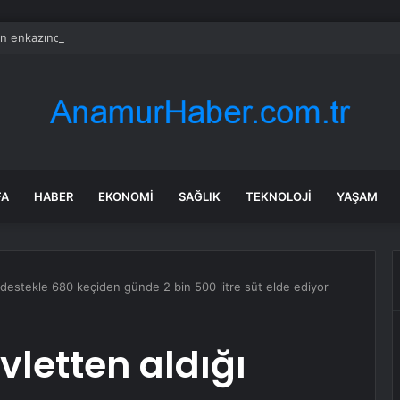
n enkazından iki aileye ait 99 cenaze çıkarıldı
FA
HABER
EKONOMI
SAĞLIK
TEKNOLOJI
YAŞAM
ğı destekle 680 keçiden günde 2 bin 500 litre süt elde ediyor
evletten aldığı