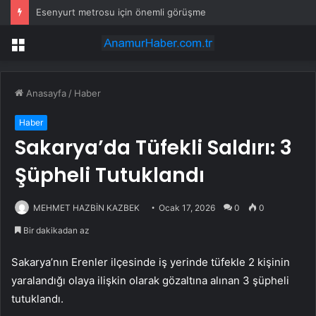
Esenyurt metrosu için önemli görüşme
Menü
Anasayfa
/
Haber
Haber
Sakarya’da Tüfekli Saldırı: 3
Şüpheli Tutuklandı
MEHMET HAZBİN KAZBEK
Ocak 17, 2026
0
0
Bir dakikadan az
Sakarya’nın Erenler ilçesinde iş yerinde tüfekle 2 kişinin
yaralandığı olaya ilişkin olarak gözaltına alınan 3 şüpheli
tutuklandı.