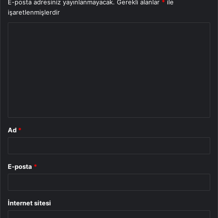
E-posta adresiniz yayınlanmayacak.
Gerekli alanlar
*
ile
işaretlenmişlerdir
Y
o
r
u
m
*
Ad
*
E-posta
*
İnternet sitesi