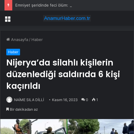
Emniyet şeridinde feci ölüm: Servis şoförüne midibüs çarptı
Menü
Anasayfa
/
Haber
Haber
Nijerya’da silahlı kişilerin
düzenlediği saldırıda 6 kişi
kaçırıldı
NAİME SILA DİLLİ
Kasım 16, 2023
0
1
Bir dakikadan az