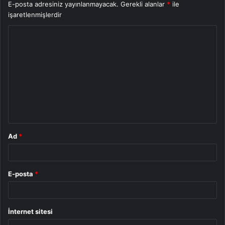
E-posta adresiniz yayınlanmayacak.
Gerekli alanlar
*
ile
işaretlenmişlerdir
Y
o
r
u
m
*
Ad
*
E-posta
*
İnternet sitesi