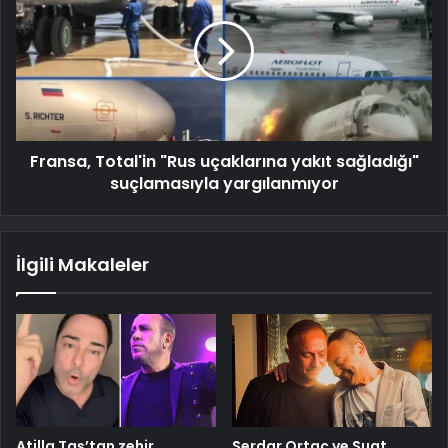
Fransa, Total'in "Rus uçaklarına yakıt sağladığı"
suçlamasıyla yargılanmıyor
İlgili Makaleler
Atilla Taş’tan zehir
Serdar Ortaç ve Suat