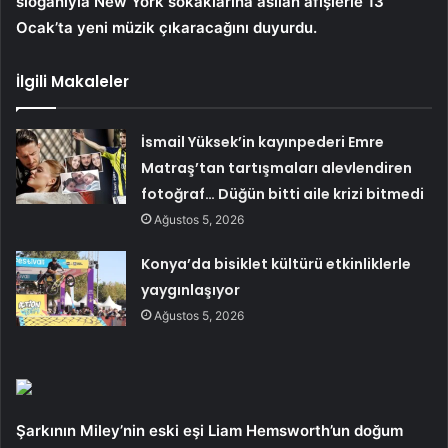
sloganıyla New York sokaklarına asılan afişlerle 13
Ocak’ta yeni müzik çıkaracağını duyurdu.
İlgili Makaleler
İsmail Yüksek’in kayınpederi Emre
Matraş’tan tartışmaları alevlendiren
fotoğraf… Düğün bitti aile krizi bitmedi
Ağustos 5, 2026
Konya’da bisiklet kültürü etkinliklerle
yaygınlaşıyor
Ağustos 5, 2026
Şarkının Miley’nin eski eşi Liam Hemsworth’un doğum