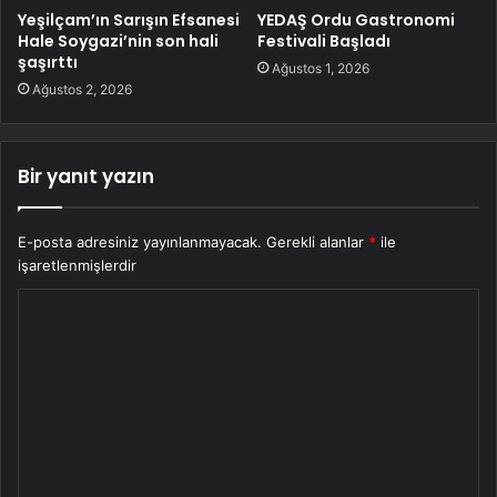
Yeşilçam’ın Sarışın Efsanesi
YEDAŞ Ordu Gastronomi
Hale Soygazi’nin son hali
Festivali Başladı
şaşırttı
Ağustos 1, 2026
Ağustos 2, 2026
Bir yanıt yazın
E-posta adresiniz yayınlanmayacak.
Gerekli alanlar
*
ile
işaretlenmişlerdir
Y
o
r
u
m
*