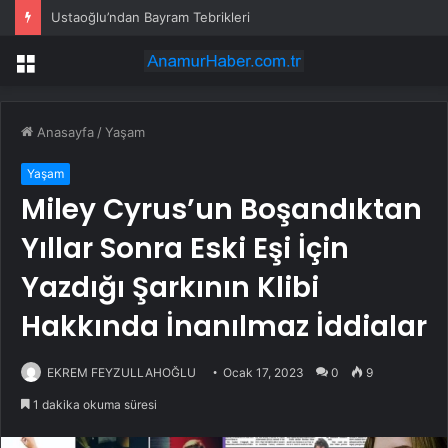
Ustaoğlu’ndan Bayram Tebrikleri
Menü
Anasayfa
/
Yaşam
Yaşam
Miley Cyrus’un Boşandıktan
Yıllar Sonra Eski Eşi İçin
Yazdığı Şarkının Klibi
Hakkında İnanılmaz İddialar
EKREM FEYZULLAHOĞLU
Ocak 17, 2023
0
9
1 dakika okuma süresi