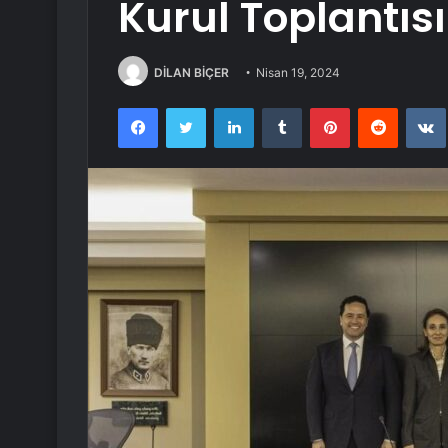
Kurul Toplantısı
DİLAN BİÇER
Nisan 19, 2024
Facebook
Twitter
LinkedIn
Tumblr
Pinterest
Reddit