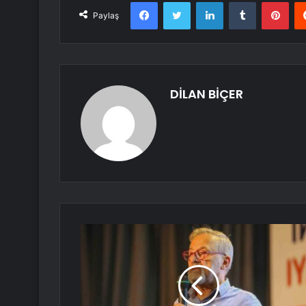
Facebook
Twitter
LinkedIn
Tumblr
Pint
Paylaş
DİLAN BİÇER