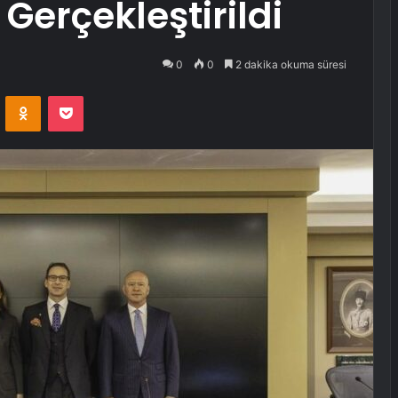
 Gerçekleştirildi
0
0
2 dakika okuma süresi
VKontakte
Odnoklassniki
Pocket