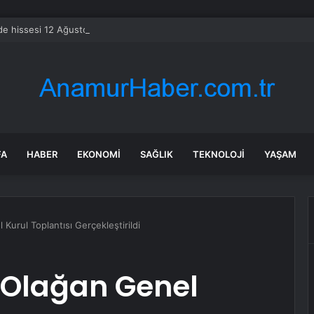
e hissesi 12 Ağustos’taki kazanç raporuyla %10 hareket edebilir
FA
HABER
EKONOMI
SAĞLIK
TEKNOLOJI
YAŞAM
Kurul Toplantısı Gerçekleştirildi
 Olağan Genel