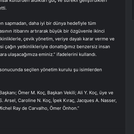
l kültürden aldıkları güç ve sürekli geliştirdikleri
tti.
n sapmadan, daha iyi bir dünya hedefiyle tüm
ının itibarını artırarak büyük bir özgüvenle ikinci
yetkinliklerle, çevik yönetim, veriye dayalı karar verme ve
si çağın yetkinlikleriyle donattığımız benzersiz insan
ra ulaşacağımıza eminiz.” ifadelerini kullandı.
 sonucunda seçilen yönetim kurulu şu isimlerden
aşkanı; Ömer M. Koç, Başkan Vekili; Ali Y. Koç, üye ve
. Arsel, Caroline N. Koç, İpek Kıraç, Jacques A. Nasser,
 Michel Ray de Carvalho, Ömer Önhon.”