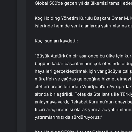
Global 500’de geçen yıl da ülkemizi temsil ede
Koç Holding Yönetim Kurulu Başkanı Ömer M. K
işlerinde hem de yeni alanlarda yatırımlarına dev
Koç, şunları kaydetti:
“Büyük Atatürk’ün bir asır önce bu ülke için 
bugüne kadar başarılanların çok ötesinde olduğ
hayalleri gerçekleştirmek için var gücüyle çalı
müreffeh ve çağdaş geleceğine hizmet etmeyi 
aletleri üreticilerinden Whirlpool’un Avrupa’daki
altında birleştirildi. Tofaş da Stellantis ile Tür
anlaşmaya vardı, Rekabet Kurumu’nun onayı bek
ticari araç üreticisi olarak yeni araç yatırımlar
yatırımlarımızı da sürdürüyoruz.”