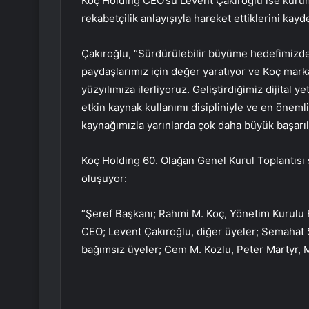
Koç Holding CEO’su Levent Çakıroğlu ise kurumsa
rekabetçilik anlayışıyla hareket ettiklerini kayde
Çakıroğlu, “Sürdürülebilir büyüme hedefimizde
paydaşlarımız için değer yaratıyor ve Koç markas
yüzyılımıza ilerliyoruz. Geliştirdiğimiz dijital 
etkin kaynak kullanımı disipliniyle ve en önemli
kaynağımızla yarınlarda çok daha büyük başarıla
Koç Holding 60. Olağan Genel Kurul Toplantısı
oluşuyor:
“Şeref Başkanı; Rahmi M. Koç, Yönetim Kurulu B
CEO; Levent Çakıroğlu, diğer üyeler; Semahat S
bağımsız üyeler; Cem M. Kozlu, Peter Martyr,