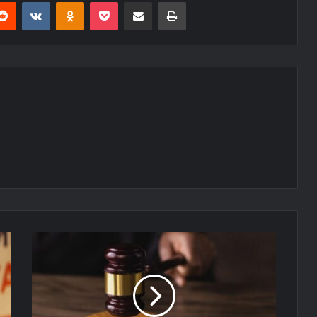
erest
Reddit
VKontakte
Odnoklassniki
Pocket
E-Posta ile paylaş
Yazdır