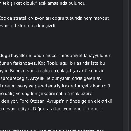
n tek şirket olduk.” açıklamasında bulundu:
oç da stratejik vizyonları doğrultusunda hem mevcut
am ettiklerinin altını çizdi.
kurduğu hayallerin, onun muasır medeniyet tahayyülünün
unun farkındayız. Koç Topluluğu, bir asırdır işte bu
şıyor. Bundan sonra daha da çok çalışarak ülkemizin
sürdüreceğiz. Arçelik ile dünyanın önde gelen ev
 üretim, satış ve pazarlama iştirakleri Arçelik kontrolü
kiye satış ve dağıtım şirketini satın almak üzere
leniyor. Ford Otosan, Avrupa’nın önde gelen elektrikli
ına devam ediyor. Diğer taraftan, yenilenebilir enerji