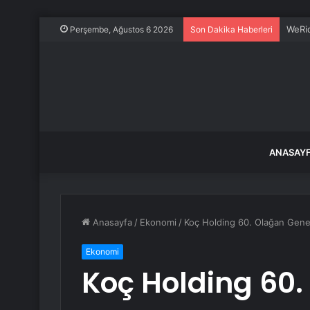
WeRid
Perşembe, Ağustos 6 2026
Son Dakika Haberleri
ANASAY
Anasayfa
/
Ekonomi
/
Koç Holding 60. Olağan Genel 
Ekonomi
Koç Holding 60.