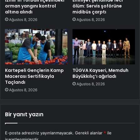
İzmir’in Torbalı ilçesindeki
Emniyet şeridinde feci
orman yangını kontrol
ölüm: Servis şoförüne
altına alındı
midibüs çarptı
Ağustos 8, 2026
Ağustos 8, 2026
Kartepeli Gençlerin Kamp
TÜGVA Kayseri, Memduh
Macerası Sertifikayla
Büyükkılıç’ı ağırladı
Taçlandı
Ağustos 8, 2026
Ağustos 8, 2026
Bir yanıt yazın
E-posta adresiniz yayınlanmayacak.
Gerekli alanlar
*
ile
işaretlenmişlerdir