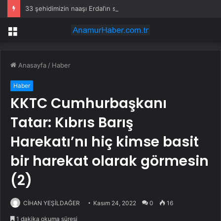
33 şehidimizin naaşı Erdal’ın siperi oldu
Menü
Anasayfa
/
Haber
Haber
KKTC Cumhurbaşkanı
Tatar: Kıbrıs Barış
Harekatı’nı hiç kimse basit
bir harekat olarak görmesin
(2)
CİHAN YEŞİLDAĞER
Kasım 24, 2022
0
16
1 dakika okuma süresi