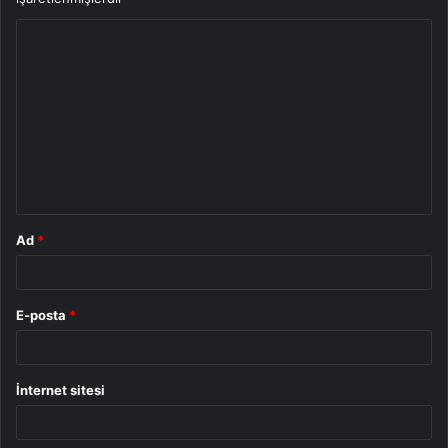
Y
o
r
u
m
*
Ad
*
E-posta
*
İnternet sitesi