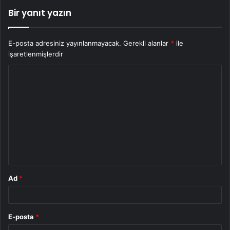
Bir yanıt yazın
E-posta adresiniz yayınlanmayacak.
Gerekli alanlar
*
ile
işaretlenmişlerdir
Y
o
r
u
m
*
Ad
*
E-posta
*