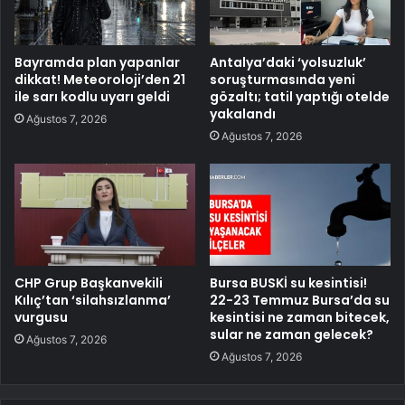
Bayramda plan yapanlar
Antalya’daki ‘yolsuzluk’
dikkat! Meteoroloji’den 21
soruşturmasında yeni
ile sarı kodlu uyarı geldi
gözaltı; tatil yaptığı otelde
yakalandı
Ağustos 7, 2026
Ağustos 7, 2026
CHP Grup Başkanvekili
Bursa BUSKİ su kesintisi!
Kılıç’tan ‘silahsızlanma’
22-23 Temmuz Bursa’da su
vurgusu
kesintisi ne zaman bitecek,
sular ne zaman gelecek?
Ağustos 7, 2026
Ağustos 7, 2026