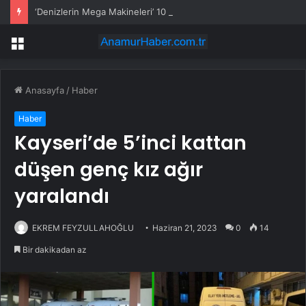
‘Denizlerin Mega Makineleri’ 10 Ağustos Pazartesi 21.00’de National Geographic’te Başlıyor!
Menü
Anasayfa
/
Haber
Haber
Kayseri’de 5’inci kattan
düşen genç kız ağır
yaralandı
EKREM FEYZULLAHOĞLU
Haziran 21, 2023
0
14
Bir dakikadan az