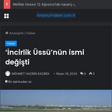
WeRide hissesi 12 Ağustos’taki kazanç raporuyla %10 hareket edebilir
Menü
Anasayfa
/
Haber
Haber
‘İncirlik Üssü’nün ismi
değişti
MEHMET HAZBİN KAZBEK
Nisan 18, 2024
0
0
Bir dakikadan az