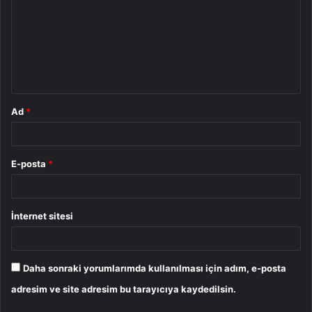
r
u
m
*
Ad
*
E-posta
*
İnternet sitesi
Daha sonraki yorumlarımda kullanılması için adım, e-posta
adresim ve site adresim bu tarayıcıya kaydedilsin.