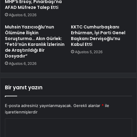
MHP’li Ersoy, Pınarbaşı’na
AFAD Müfreze Talep Etti
Ağustos 6, 2026
Muhsin Yazıcıoğlu’nun
KKTC Cumhurbaşkanı
Ölümüne İlişkin
Erhürman, İyi Parti Genel
Soruşturma… Akın Gürlek:
Başkanı Dervişoğlu’nu
“Fetö’nün Karanlık İzlerinin
Kabul Etti
de Araştırıldığı Bir
Ağustos 5, 2026
Dosyadır”
Ağustos 6, 2026
Bir yanıt yazın
E-posta adresiniz yayınlanmayacak.
Gerekli alanlar
*
ile
işaretlenmişlerdir
Y
o