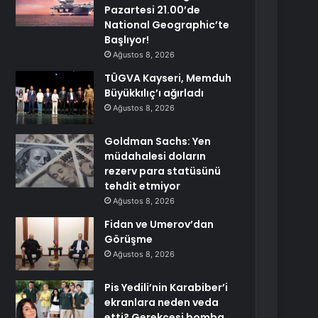
Pazartesi 21.00’de
National Geographic’te
Başlıyor!
Ağustos 8, 2026
TÜGVA Kayseri, Memduh
Büyükkılıç’ı ağırladı
Ağustos 8, 2026
Goldman Sachs: Yen
müdahalesi doların
rezerv para statüsünü
tehdit etmiyor
Ağustos 8, 2026
Fidan ve Umerov’dan
Görüşme
Ağustos 8, 2026
Pis Yedili’nin Karabiber’i
ekranlara neden veda
etti? Gerekçesi bomba