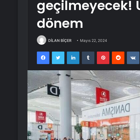
geçilmeyecek! 
dönem
DİLAN BİÇER
Mayıs 22, 2024
Facebook
Twitter
LinkedIn
Tumblr
Pinterest
Reddit