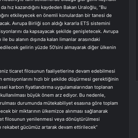
n da hız kazandığını kaydeden Bakan Uraloğlu, “Bu
ını etkileyecek en önemli konulardan bir tanesi de
acak. Avrupa Birliği son aldığı kararla ETS sistemini
syonlarını da kapsayacak şekilde genişletecek. Avrupa
ile bu alanın dışında kalan limanlar arasındaki
edilecek gelirin yüzde 50’sini almayarak diğer ülkenin
eniz ticaret filosunun faaliyetlerine devam edebilmesi
 emisyonlarını hızlı bir şekilde düşürmesi gerektiğinin
lgesel karbon fiyatlandırma uygulamalarından toplanan
e kullanılması büyük önem arz ediyor. Bu nedenle,
urulması durumunda mütekabiliyet esasına göre toplam
necek bir miktarının ülkemizce alınması sağlanarak
aret filosunun yenilenmesi veya dönüştürülmesi
e rekabet gücümüz artarak devam ettirilecek”