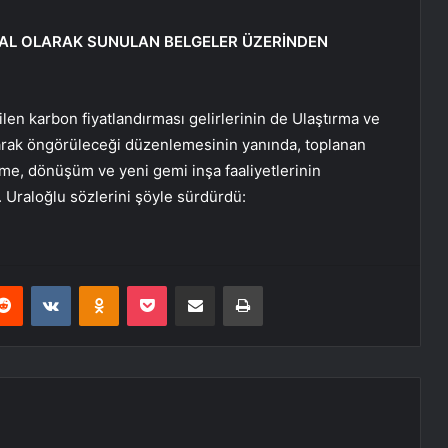
JİTAL OLARAK SUNULAN BELGELER ÜZERİNDEN
len karbon fiyatlandırması gelirlerinin de Ulaştırma ve
larak öngörüleceği düzenlemesinin yanında, toplanan
tirme, dönüşüm ve yeni gemi inşa faaliyetlerinin
. Uraloğlu sözlerini şöyle sürdürdü:
erest
Reddit
VKontakte
Odnoklassniki
Pocket
E-Posta ile paylaş
Yazdır