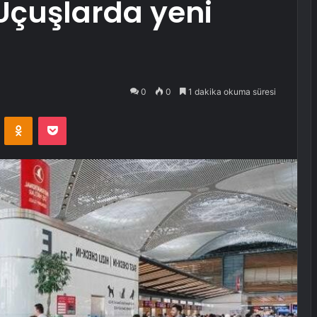
Uçuşlarda yeni
0
0
1 dakika okuma süresi
VKontakte
Odnoklassniki
Pocket