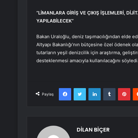
“LİMANLARA GİRİŞ VE ÇIKIŞ İŞLEMLERİ, Dİ
YAPILABİLECEK”
Bakan Uraloğlu, deniz taşımacılığından elde edi
Altyapı Bakanlığı’nın bütçesine özel ödenek o
tutarların yeşil denizcilik için araştırma, geliş
desteklenmesi amacıyla kullanılacağını söyledi
Facebook
Twitter
LinkedIn
Tumblr
Pint
Paylaş
DİLAN BİÇER