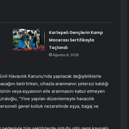
:
Kartepeli Gençlerin Kamp
Macerası Sertifikayla
Taçlandı
Ağustos 8, 2026
ivil Havacılık Kanunu’nda yapılacak değişikliklerle
acağını belirtirken, cihazla aranmanın yetersiz kaldığı
isinin veya eşyasının elle aranmasını kabul etmeyen
Uraloğlu, “Yine yapılan düzenlemeyle havacılık
 personeli genel kolluk nezaretinde eşya, bagaj ve
eri nedeniyle tüm sektörlerde olduğu gibi gemi kaynaklı