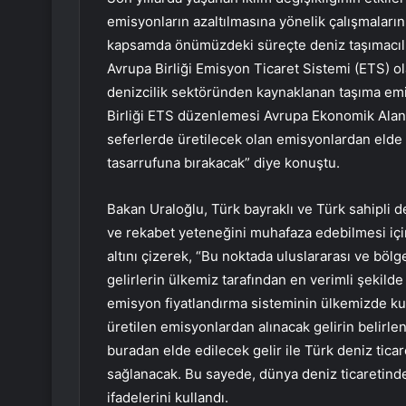
emisyonların azaltılmasına yönelik çalışmaları
kapsamda önümüzdeki süreçte deniz taşımacılığ
Avrupa Birliği Emisyon Ticaret Sistemi (ETS) ol
denizcilik sektöründen kaynaklanan taşıma emi
Birliği ETS düzenlemesi Avrupa Ekonomik Alanı 
seferlerde üretilecek olan emisyonlardan elde 
tasarrufuna bırakacak” diye konuştu.
Bakan Uraloğlu, Türk bayraklı ve Türk sahipli d
ve rekabet yeteneğini muhafaza edebilmesi için
altını çizerek, “Bu noktada uluslararası ve bö
gelirlerin ülkemiz tarafından en verimli şekild
emisyon fiyatlandırma sisteminin ülkemizde k
üretilen emisyonlardan alınacak gelirin belirle
buradan elde edilecek gelir ile Türk deniz tic
sağlanacak. Bu sayede, dünya deniz ticaretind
ifadelerini kullandı.