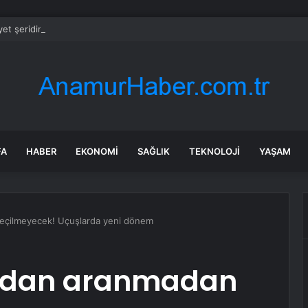
et şeridinde feci ölüm: Servis şoförüne midibüs çarptı
FA
HABER
EKONOMI
SAĞLIK
TEKNOLOJI
YAŞAM
eçilmeyecek! Uçuşlarda yeni dönem
ndan aranmadan