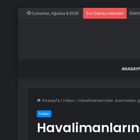
Emniy
Cumartesi, Ağustos 8 2026
Son Dakika Haberleri
ANASAY
Anasayfa
/
Haber
/
Havalimanlarından aranmadan g
Haber
Havalimanları