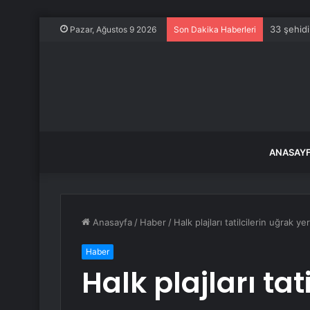
33 şehidi
Pazar, Ağustos 9 2026
Son Dakika Haberleri
ANASAY
Anasayfa
/
Haber
/
Halk plajları tatilcilerin uğrak ye
Haber
Halk plajları tat