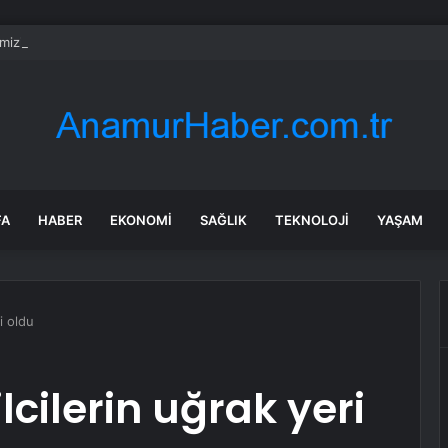
mizin naaşı Erdal’ın siperi oldu
FA
HABER
EKONOMI
SAĞLIK
TEKNOLOJI
YAŞAM
ri oldu
ilcilerin uğrak yeri