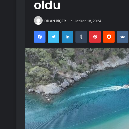
oldu
DİLAN BİÇER
Haziran 18, 2024
Facebook
Twitter
LinkedIn
Tumblr
Pinterest
Reddit