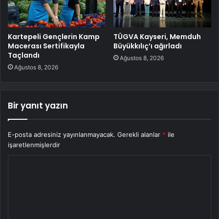
Kartepeli Gençlerin Kamp
TÜGVA Kayseri, Memduh
Macerası Sertifikayla
Büyükkılıç’ı ağırladı
Taçlandı
Ağustos 8, 2026
Ağustos 8, 2026
Bir yanıt yazın
E-posta adresiniz yayınlanmayacak.
Gerekli alanlar
*
ile
işaretlenmişlerdir
Y
o
r
u