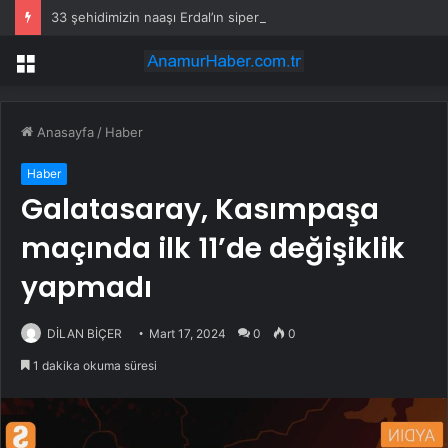
33 şehidimizin naaşı Erdal’ın siperi oldu
Menü
Anasayfa
/
Haber
Haber
Galatasaray, Kasımpaşa
maçında ilk 11’de değişiklik
yapmadı
DİLAN BİÇER
Mart 17, 2024
0
0
1 dakika okuma süresi