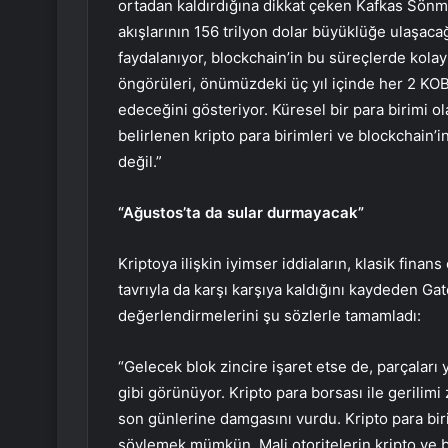
ortadan kaldırdığına dikkat çeken Kafkas Sönme
akışlarının 156 trilyon dolar büyüklüğe ulaşac
faydalanıyor, blockchain’in bu süreçlerde kolay
öngörüleri, önümüzdeki üç yıl içinde her 2 KOB
edeceğini gösteriyor. Küresel bir para birimi ol
belirlenen kripto para birimleri ve blockchain’
değil.”
“Ağustos’ta da sular durmayacak”
Kriptoya ilişkin iyimser iddiaların, klasik finans
tavrıyla da karşı karşıya kaldığını kaydeden G
değerlendirmelerini şu sözlerle tamamladı:
“Gelecek blok zincire işaret etse de, parçaları
gibi görünüyor. Kripto para borsası ile gerilim
son günlerine damgasını vurdu. Kripto para bi
söylemek mümkün. Mali otoritelerin kripto ve b