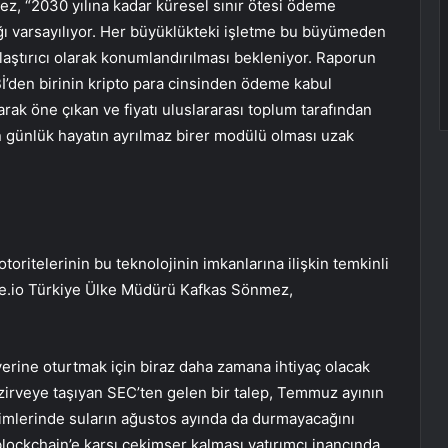
z, “2030 yılına kadar küresel sınır ötesi ödeme
ağı varsayılıyor. Her büyüklükteki işletme bu büyümeden
laştırıcı olarak konumlandırılması bekleniyor. Raporun
İ’den birinin kripto para cinsinden ödeme kabul
arak öne çıkan ve fiyatı uluslararası toplum tarafından
in günlük hayatın ayrılmaz birer modülü olması uzak
 otoritelerinin bu teknolojinin imkanlarına ilişkin temkinli
ate.io Türkiye Ülke Müdürü Kafkas Sönmez,
 yerine oturtmak için biraz daha zamana ihtiyaç olacak
i zirveye taşıyan SEC’ten gelen bir talep, Temmuz ayının
rimlerinde suların ağustos ayında da durmayacağını
lockchain’e karşı çekimser kalması yatırımcı inancında