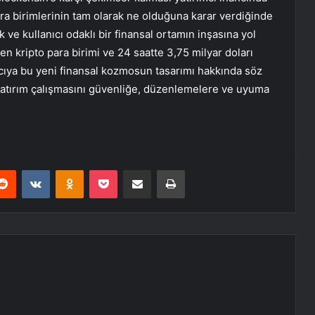
ra birimlerinin tam olarak ne olduğuna karar verdiğinde
uluk ve kullanıcı odaklı bir finansal ortamın inşasına yol
nen kripto para birimi ve 24 saatte 3,75 milyar doları
ıcıya bu yeni finansal kozmosun tasarımı hakkında söz
 yatırım çalışmasını güvenliğe, düzenlemelere ve uyuma
erest
Reddit
VKontakte
Odnoklassniki
Pocket
E-Posta ile paylaş
Yazdır