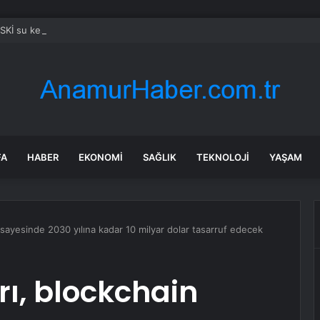
SKİ su kesintisi! 22-23 Temmuz Bursa’da su kesintisi ne zaman bitecek,
FA
HABER
EKONOMI
SAĞLIK
TEKNOLOJI
YAŞAM
 sayesinde 2030 yılına kadar 10 milyar dolar tasarruf edecek
ı, blockchain