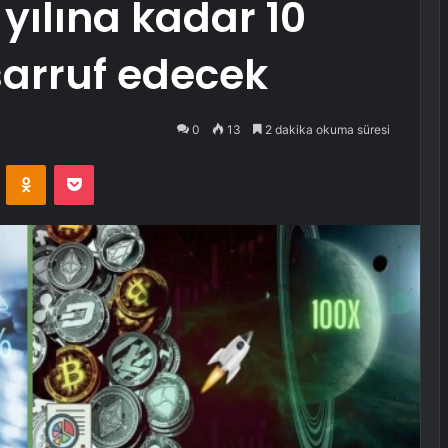
yılına kadar 10
sarruf edecek
0
13
2 dakika okuma süresi
VKontakte
Odnoklassniki
Pocket