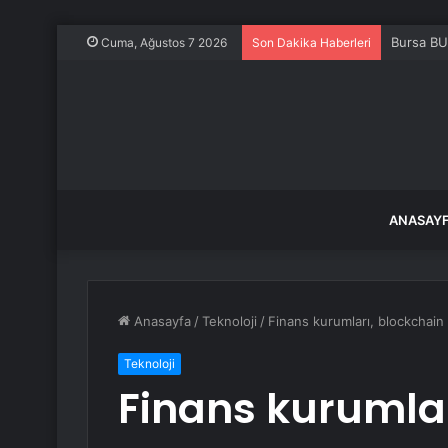
Bursa BU
Cuma, Ağustos 7 2026
Son Dakika Haberleri
ANASAY
Anasayfa
/
Teknoloji
/
Finans kurumları, blockchain
Teknoloji
Finans kurumlar