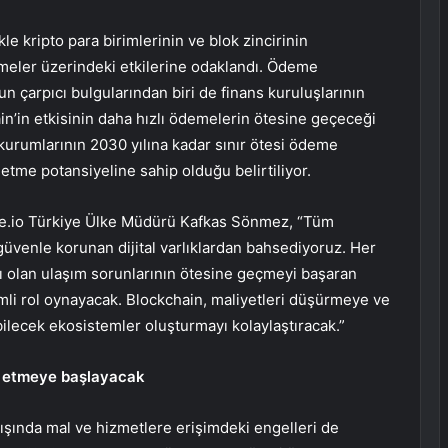
le kripto para birimlerinin ve blok zincirinin
demeler üzerindeki etkilerine odaklandı. Ödeme
 çarpıcı bulgularından biri de finans kuruluşlarının
in’in etkisinin daha hızlı ödemelerin ötesine geçeceği
 kurumlarının 2030 yılına kadar sınır ötesi ödeme
 etme potansiyeline sahip olduğu belirtiliyor.
ate.io Türkiye Ülke Müdürü Kafkas Sönmez, “Tüm
venle korunan dijital varlıklardan bahsediyoruz. Her
ı olan ulaşım sorunlarının ötesine geçmeyi başaran
emli rol oynayacak. Blockchain, maliyetleri düşürmeye ve
bilecek ekosistemler oluşturmayı kolaylaştıracak.”
ul etmeye başlayacak
dışında mal ve hizmetlere erişimdeki engelleri de