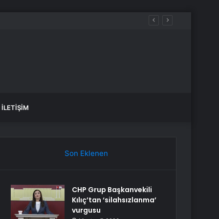
 sular ne zaman gelecek?
İLETIŞIM
Son Eklenen
CHP Grup Başkanvekili
Kılıç’tan ‘silahsızlanma’
vurgusu