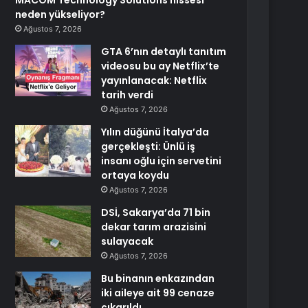
MACOM Technology Solutions hissesi
neden yükseliyor?
Ağustos 7, 2026
GTA 6’nın detaylı tanıtım
videosu bu ay Netflix’te
yayınlanacak: Netflix
tarih verdi
Ağustos 7, 2026
Yılın düğünü İtalya’da
gerçekleşti: Ünlü iş
insanı oğlu için servetini
ortaya koydu
Ağustos 7, 2026
DSİ, Sakarya’da 71 bin
dekar tarım arazisini
sulayacak
Ağustos 7, 2026
Bu binanın enkazından
iki aileye ait 99 cenaze
çıkarıldı