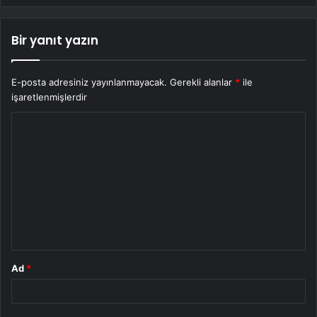
Bir yanıt yazın
E-posta adresiniz yayınlanmayacak.
Gerekli alanlar
*
ile
işaretlenmişlerdir
Y
o
r
u
m
*
Ad
*