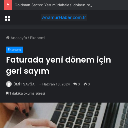
Goldman Sachs: Yen müdahalesi doların rezerv para statüsünü tehdit etmiyor
Menü
Anasayfa
/
Ekonomi
Ekonomi
Faturada yeni dönem için
geri sayım
ÜMİT SAVĞA
Haziran 13, 2024
0
0
1 dakika okuma süresi