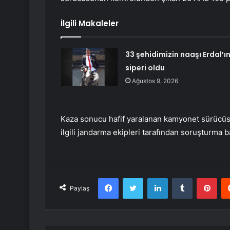
İlgili Makaleler
33 şehidimizin naaşı Erdal’ı
siperi oldu
Ağustos 9, 2026
Kaza sonucu hafif yaralanan kamyonet sürücüsü 
ilgili jandarma ekipleri tarafından soruşturma b
Facebook
Twitter
LinkedIn
Tumblr
Pint
Paylaş