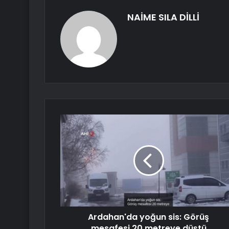
NAİME SILA DİLLİ
Ardahan'da yoğun sis: Görüş
mesafesi 20 metreye düştü