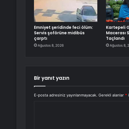
Emniyet şeridinde feci ölüm:
Kartepeli 
Servis şoförüne midibüs
Macerası S
çarptı
Taçlandı
Ağustos 8, 2026
Ağustos 8, 
Bir yanıt yazın
E-posta adresiniz yayınlanmayacak.
Gerekli alanlar
*
i
Y
o
r