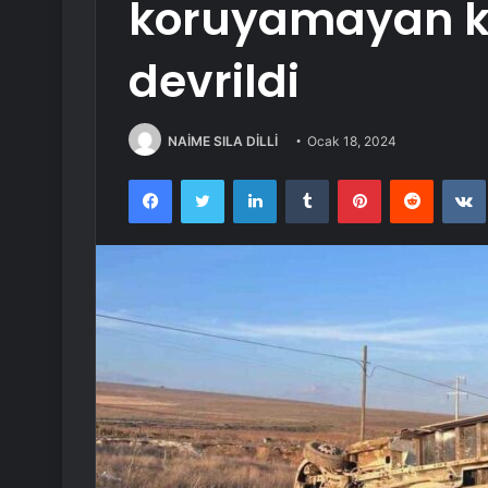
koruyamayan k
devrildi
NAİME SILA DİLLİ
Ocak 18, 2024
Facebook
Twitter
LinkedIn
Tumblr
Pinterest
Reddit