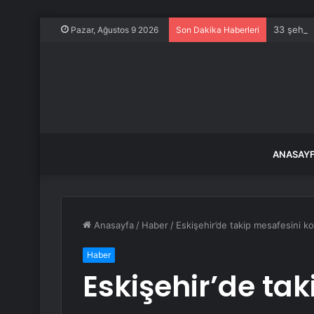
33 şehidi
Pazar, Ağustos 9 2026
Son Dakika Haberleri
ANASAY
Anasayfa
/
Haber
/
Eskişehir’de takip mesafesini 
Haber
Eskişehir’de ta