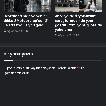
Bayramda plan yapanlar
Antalya’daki ‘yolsuzluk’
dikkat! Meteoroloji’den 21
soruşturmasında yeni
ile sarı kodlu uyarı geldi
gözaltı; tatil yaptığı otelde
yakalandı
Ağustos 7, 2026
Ağustos 7, 2026
Bir yanıt yazın
E-posta adresiniz yayınlanmayacak.
Gerekli alanlar
*
ile
işaretlenmişlerdir
Y
o
r
u