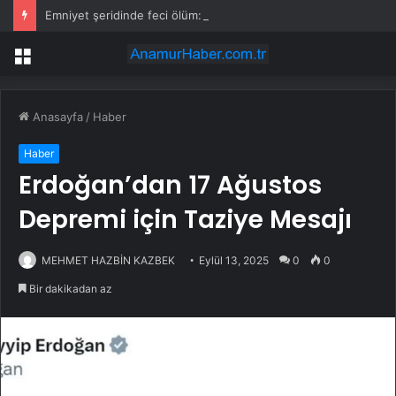
Emniyet şeridinde feci ölüm: Servis şoförüne midibüs çarptı
Menü
Anasayfa
/
Haber
Haber
Erdoğan’dan 17 Ağustos
Depremi için Taziye Mesajı
MEHMET HAZBİN KAZBEK
Eylül 13, 2025
0
0
Bir dakikadan az