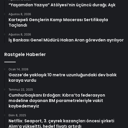
“Yaşamdan Yazıya” Atölyesi’nin üçüncü durağı; Aşk
Ağustos 8, 2026
Kartepeli Gençlerin Kamp Macerası Sertifikayla
Taçlandı
Ağustos 8, 2026
İş Bankası Genel Müdürü Hakan Aran görevden ayrılıyor
Rastgele Haberler
Ocak 14, 2026
Gazze’de yaklaşık 10 metre uzunluğundaki dev balık
karaya vurdu
Temmuz 22, 2025
Cumhurbaşkanı Erdoğan: Kıbrıs’ta federasyon
modeline dayanan BM parametreleriyle vakit
kaybedemeyiz
Ekim 8, 2025
Netflix: Seaport, 3. çeyrek kazançları öncesi şirketi
Alım’a yükseltti, hedef fiyatı artırdı