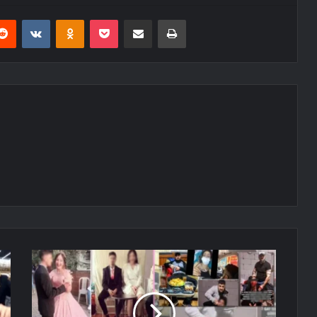
erest
Reddit
VKontakte
Odnoklassniki
Pocket
E-Posta ile paylaş
Yazdır