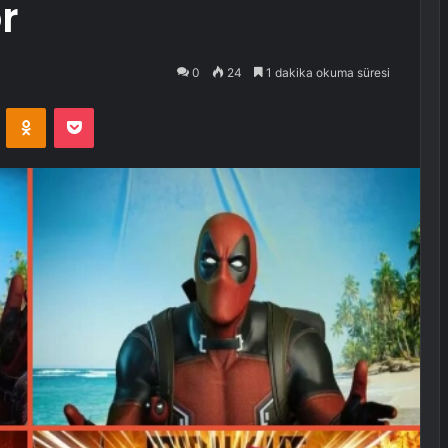
r
0
24
1 dakika okuma süresi
VKontakte
Odnoklassniki
Pocket