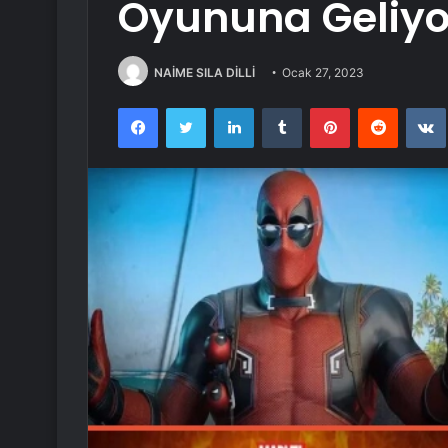
Oyununa Geliyo
NAİME SILA DİLLİ
Ocak 27, 2023
Facebook
Twitter
LinkedIn
Tumblr
Pinterest
Reddit