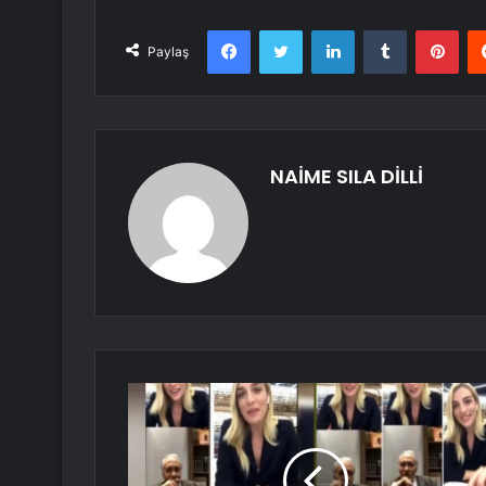
Facebook
Twitter
LinkedIn
Tumblr
Pint
Paylaş
NAİME SILA DİLLİ