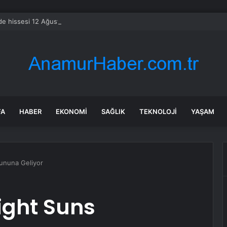
e hissesi 12 Ağustos’taki kazanç raporuyla %10 hareket edebilir
FA
HABER
EKONOMI
SAĞLIK
TEKNOLOJI
YAŞAM
ununa Geliyor
ight Suns