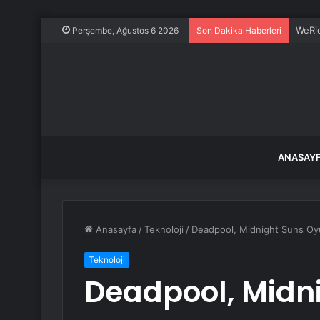
WeRid
Perşembe, Ağustos 6 2026
Son Dakika Haberleri
ANASAY
Anasayfa
/
Teknoloji
/
Deadpool, Midnight Suns Oy
Teknoloji
Deadpool, Midn