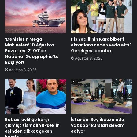
‘Denizlerin Mega
Pis Yedili’nin Karabiber’i
Makineleri’ 10 Ağustos
ekranlara neden veda etti?
Pazartesi 21.00’de
Gerekçesi bomba
National Geographic’te
Ağustos 8, 2026
Başlıyor!
Ağustos 8, 2026
Babası evliliğe karşı
İstanbul Beylikdüzü’nde
çıkmıştı! İsmail Yüksek’in
yaz spor kursları devam
eşinden dikkat çeken
ediyor