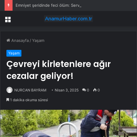
Emniyet şeridinde feci ölüm: Servis şoförüne midibüs çarptı
Menü
Anasayfa
/
Yaşam
Yaşam
Çevreyi kirletenlere ağır
cezalar geliyor!
NURCAN BAYRAM
Nisan 3, 2025
0
0
1 dakika okuma süresi