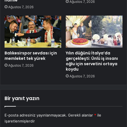
hamle
Ağustos 7, 2026
Ağustos 7, 2026
Balıkesirspor sevdası için
Yılın düğünü İtalya’da
memleket tek yürek
gerçekleşti: Ünlü iş insanı
oğlu için servetini ortaya
Ağustos 7, 2026
koydu
Ağustos 7, 2026
Bir yanıt yazın
E-posta adresiniz yayınlanmayacak.
Gerekli alanlar
*
ile
işaretlenmişlerdir