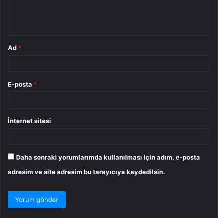
m
*
Ad
*
E-posta
*
İnternet sitesi
Daha sonraki yorumlarımda kullanılması için adım, e-posta
adresim ve site adresim bu tarayıcıya kaydedilsin.