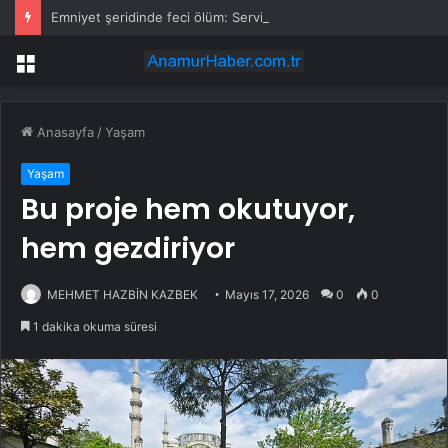
Emniyet şeridinde feci ölüm: Servis şoförüne midibüs çarptı
Menü
Anasayfa
/
Yaşam
Yaşam
Bu proje hem okutuyor,
hem gezdiriyor
MEHMET HAZBİN KAZBEK
Mayıs 17, 2026
0
0
1 dakika okuma süresi