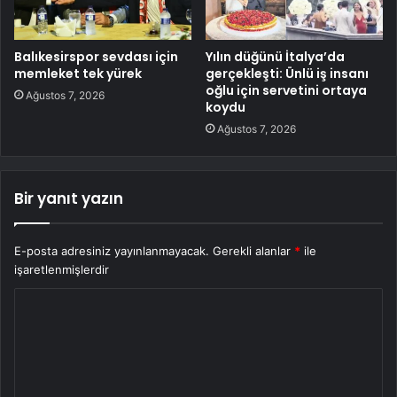
Balıkesirspor sevdası için
Yılın düğünü İtalya’da
memleket tek yürek
gerçekleşti: Ünlü iş insanı
oğlu için servetini ortaya
Ağustos 7, 2026
koydu
Ağustos 7, 2026
Bir yanıt yazın
E-posta adresiniz yayınlanmayacak.
Gerekli alanlar
*
ile
işaretlenmişlerdir
Y
o
r
u