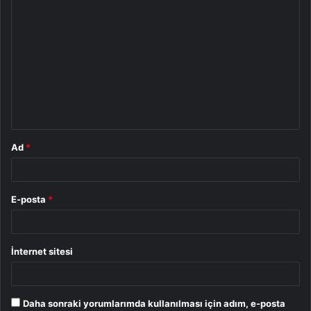
Y
o
r
u
m
*
Ad
*
E-posta
*
İnternet sitesi
Daha sonraki yorumlarımda kullanılması için adım, e-posta