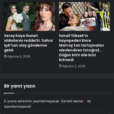
Seray Kaya ihanet
İsmail Yüksek’in
iddialarını reddetti: Sahra
kayınpederi Emre
Işık’tan olay gönderme
Matraş’tan tartışmaları
geldi
alevlendiren fotoğraf…
Düğün bitti aile krizi
Ağustos 6, 2026
bitmedi
Ağustos 5, 2026
Bir yanıt yazın
E-posta adresiniz yayınlanmayacak.
Gerekli alanlar
*
ile
işaretlenmişlerdir