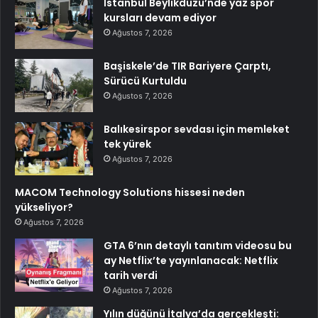
İstanbul Beylikdüzü’nde yaz spor
kursları devam ediyor
Ağustos 7, 2026
Başiskele’de TIR Bariyere Çarptı,
Sürücü Kurtuldu
Ağustos 7, 2026
Balıkesirspor sevdası için memleket
tek yürek
Ağustos 7, 2026
MACOM Technology Solutions hissesi neden
yükseliyor?
Ağustos 7, 2026
GTA 6’nın detaylı tanıtım videosu bu
ay Netflix’te yayınlanacak: Netflix
tarih verdi
Ağustos 7, 2026
Yılın düğünü İtalya’da gerçekleşti: