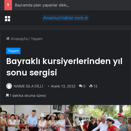
Bayramda plan yapanlar dikkat! Meteoroloji’den 21 ile sarı kodlu uyarı geldi
Menü
Anasayfa
/
Yaşam
Yaşam
Bayraklı kursiyerlerinden yıl
sonu sergisi
NAİME SILA DİLLİ
Aralık 13, 2022
0
12
1 dakika okuma süresi