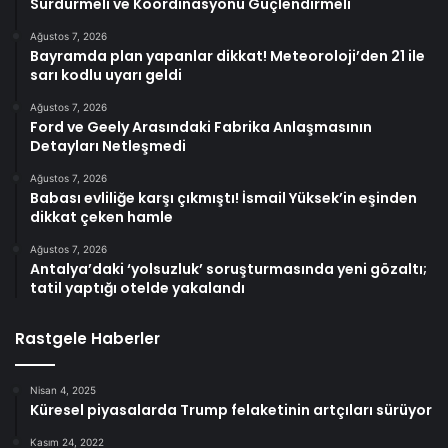
Sürdürmeli ve Koordinasyonu Güçlendirmeli
Ağustos 7, 2026
Bayramda plan yapanlar dikkat! Meteoroloji’den 21 ile
sarı kodlu uyarı geldi
Ağustos 7, 2026
Ford ve Geely Arasındaki Fabrika Anlaşmasının
Detayları Netleşmedi
Ağustos 7, 2026
Babası evliliğe karşı çıkmıştı! İsmail Yüksek’in eşinden
dikkat çeken hamle
Ağustos 7, 2026
Antalya’daki ‘yolsuzluk’ soruşturmasında yeni gözaltı;
tatil yaptığı otelde yakalandı
Rastgele Haberler
Nisan 4, 2025
Küresel piyasalarda Trump felaketinin artçıları sürüyor
Kasım 24, 2022