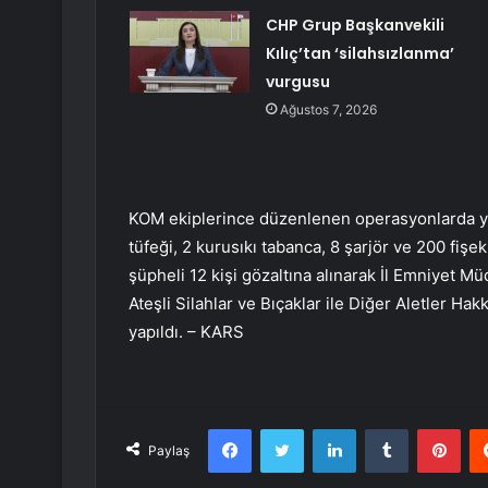
CHP Grup Başkanvekili
Kılıç’tan ‘silahsızlanma’
vurgusu
Ağustos 7, 2026
KOM ekiplerince düzenlenen operasyonlarda yap
tüfeği, 2 kurusıkı tabanca, 8 şarjör ve 200 fişek 
şüpheli 12 kişi gözaltına alınarak İl Emniyet Mü
Ateşli Silahlar ve Bıçaklar ile Diğer Aletler H
yapıldı. – KARS
Facebook
Twitter
LinkedIn
Tumblr
Pint
Paylaş