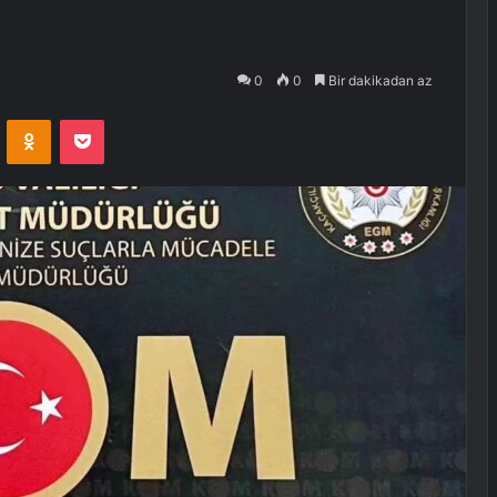
0
0
Bir dakikadan az
VKontakte
Odnoklassniki
Pocket