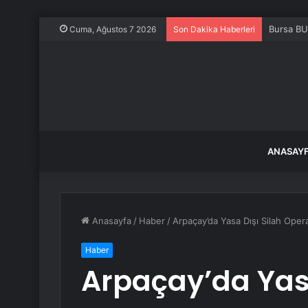
Bursa BU
Cuma, Ağustos 7 2026
Son Dakika Haberleri
ANASAY
Anasayfa
/
Haber
/
Arpaçay’da Yasa Dışı Silah Ope
Haber
Arpaçay’da Yasa