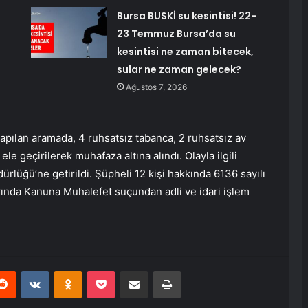
Bursa BUSKİ su kesintisi! 22-
23 Temmuz Bursa’da su
kesintisi ne zaman bitecek,
sular ne zaman gelecek?
Ağustos 7, 2026
ılan aramada, 4 ruhsatsız tabanca, 2 ruhsatsız av
ele geçirilerek muhafaza altına alındı. Olayla ilgili
dürlüğü’ne getirildi. Şüpheli 12 kişi hakkında 6136 sayılı
akkında Kanuna Muhalefet suçundan adli ve idari işlem
erest
Reddit
VKontakte
Odnoklassniki
Pocket
E-Posta ile paylaş
Yazdır