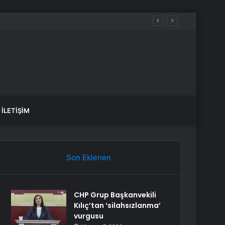
 sular ne zaman gelecek?
İLETIŞIM
Son Eklenen
CHP Grup Başkanvekili
Kılıç’tan ‘silahsızlanma’
vurgusu