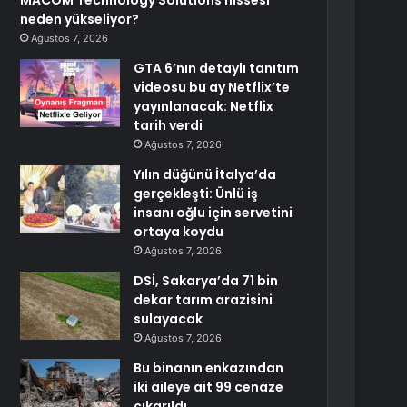
MACOM Technology Solutions hissesi
neden yükseliyor?
Ağustos 7, 2026
GTA 6’nın detaylı tanıtım
videosu bu ay Netflix’te
yayınlanacak: Netflix
tarih verdi
Ağustos 7, 2026
Yılın düğünü İtalya’da
gerçekleşti: Ünlü iş
insanı oğlu için servetini
ortaya koydu
Ağustos 7, 2026
DSİ, Sakarya’da 71 bin
dekar tarım arazisini
sulayacak
Ağustos 7, 2026
Bu binanın enkazından
iki aileye ait 99 cenaze
çıkarıldı