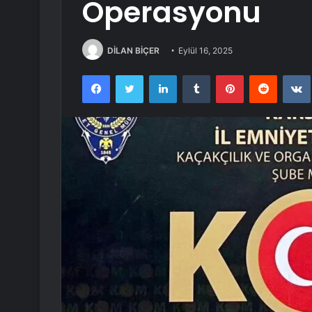
Operasyonu
DİLAN BİÇER
Eylül 16, 2025
Facebook
Twitter
LinkedIn
Tumblr
Pinterest
Reddit