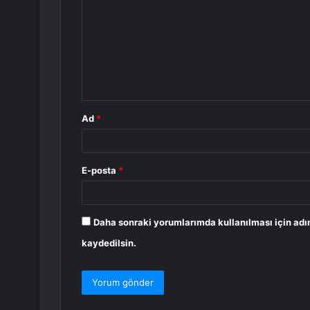
r
u
m
*
Ad
*
E-posta
*
Daha sonraki yorumlarımda kullanılması için adı
kaydedilsin.