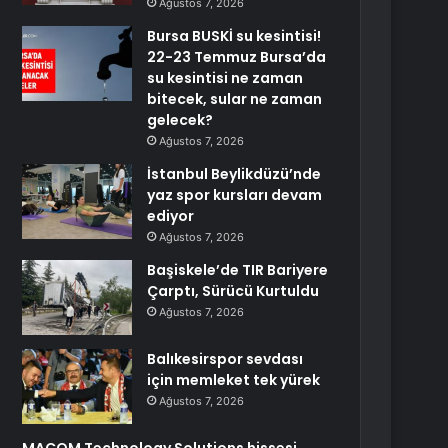
Ağustos 7, 2026
Bursa BUSKİ su kesintisi!
22-23 Temmuz Bursa’da
su kesintisi ne zaman
bitecek, sular ne zaman
gelecek?
Ağustos 7, 2026
İstanbul Beylikdüzü’nde
yaz spor kursları devam
ediyor
Ağustos 7, 2026
Başiskele’de TIR Bariyere
Çarptı, Sürücü Kurtuldu
Ağustos 7, 2026
Balıkesirspor sevdası
için memleket tek yürek
Ağustos 7, 2026