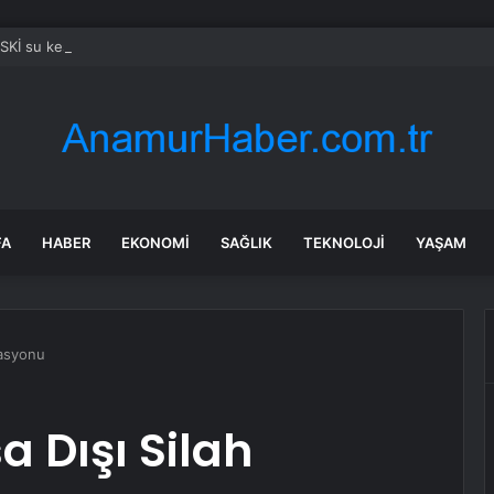
SKİ su kesintisi! 22-23 Temmuz Bursa’da su kesintisi ne zaman bitecek,
FA
HABER
EKONOMI
SAĞLIK
TEKNOLOJI
YAŞAM
rasyonu
 Dışı Silah