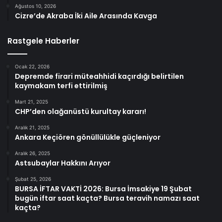
Ağustos 10, 2026
Cizre’de Akraba İki Aile Arasında Kavga
Rastgele Haberler
Ocak 22, 2026
Depremde firari müteahhidi kaçırdığı belirtilen
kaymakam terfi ettirilmiş
Mart 21, 2025
CHP’den olağanüstü kurultay kararı!
Aralık 21, 2025
Ankara Keçiören gönüllülükle güçleniyor
Aralık 26, 2025
Astsubaylar Hakkını Arıyor
Şubat 25, 2026
BURSA İFTAR VAKTİ 2026: Bursa İmsakiye 19 Şubat
bugün iftar saat kaçta? Bursa teravih namazı saat
kaçta?