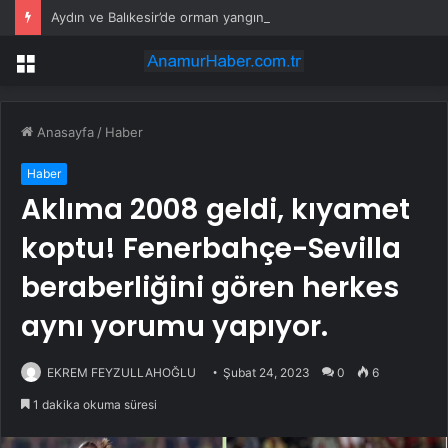
Aydın ve Balıkesir’de orman yangını! Havadan ve karadan müdahale devam ediyor
Menü
Anasayfa
/
Haber
Haber
Aklıma 2008 geldi, kıyamet
koptu! Fenerbahçe-Sevilla
beraberliğini gören herkes
aynı yorumu yapıyor.
EKREM FEYZULLAHOĞLU
Şubat 24, 2023
0
6
1 dakika okuma süresi