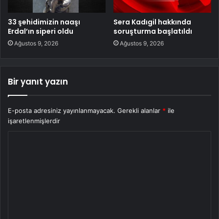
33 şehidimizin naaşı
Sera Kadıgil hakkında
Erdal’ın siperi oldu
soruşturma başlatıldı
Ağustos 9, 2026
Ağustos 9, 2026
Bir yanıt yazın
E-posta adresiniz yayınlanmayacak.
Gerekli alanlar
*
ile
işaretlenmişlerdir
Y
o
r
u
m
*