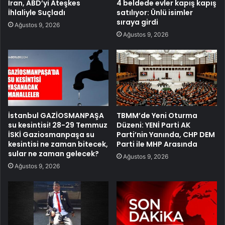
İran, ABD’yi Ateşkes
4 beldede evler kapış kapış
İhlaliyle Suçladı
satılıyor: Ünlü isimler
sıraya girdi
Ağustos 9, 2026
Ağustos 9, 2026
İstanbul GAZİOSMANPAŞA
TBMM’de Yeni Oturma
su kesintisi! 28-29 Temmuz
Düzeni: YENİ Parti AK
İSKİ Gaziosmanpaşa su
Parti’nin Yanında, CHP DEM
kesintisi ne zaman bitecek,
Parti ile MHP Arasında
sular ne zaman gelecek?
Ağustos 9, 2026
Ağustos 9, 2026