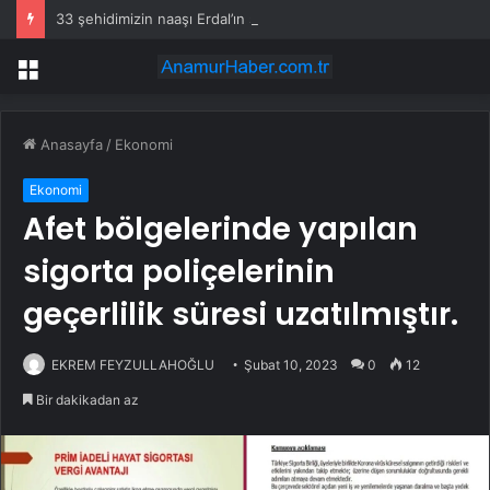
33 şehidimizin naaşı Erdal’ın siperi oldu
Menü
Anasayfa
/
Ekonomi
Ekonomi
Afet bölgelerinde yapılan
sigorta poliçelerinin
geçerlilik süresi uzatılmıştır.
EKREM FEYZULLAHOĞLU
Şubat 10, 2023
0
12
Bir dakikadan az