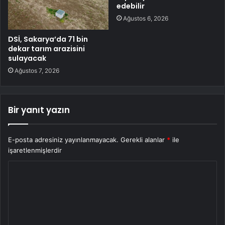
edebilir
Ağustos 6, 2026
DSİ, Sakarya’da 71 bin
dekar tarım arazisini
sulayacak
Ağustos 7, 2026
Bir yanıt yazın
E-posta adresiniz yayınlanmayacak.
Gerekli alanlar
*
ile
işaretlenmişlerdir
Y
o
r
u