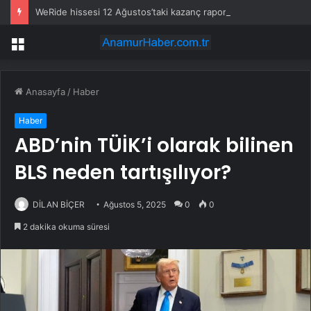
WeRide hissesi 12 Ağustos’taki kazanç raporuyla %10 hareket edebilir
Menü
Anasayfa
/
Haber
Haber
ABD’nin TÜİK’i olarak bilinen
BLS neden tartışılıyor?
DİLAN BİÇER
Ağustos 5, 2025
0
0
2 dakika okuma süresi