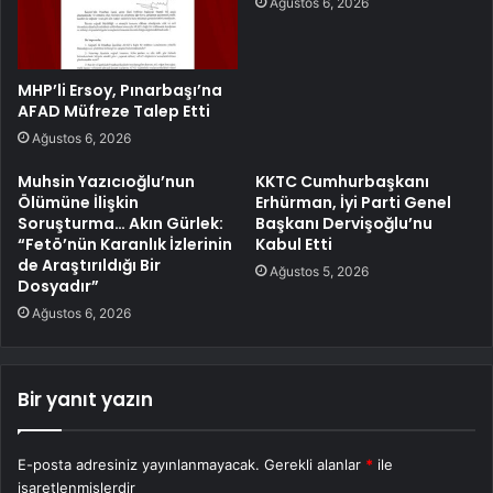
Ağustos 6, 2026
MHP’li Ersoy, Pınarbaşı’na
AFAD Müfreze Talep Etti
Ağustos 6, 2026
Muhsin Yazıcıoğlu’nun
KKTC Cumhurbaşkanı
Ölümüne İlişkin
Erhürman, İyi Parti Genel
Soruşturma… Akın Gürlek:
Başkanı Dervişoğlu’nu
“Fetö’nün Karanlık İzlerinin
Kabul Etti
de Araştırıldığı Bir
Ağustos 5, 2026
Dosyadır”
Ağustos 6, 2026
Bir yanıt yazın
E-posta adresiniz yayınlanmayacak.
Gerekli alanlar
*
ile
işaretlenmişlerdir