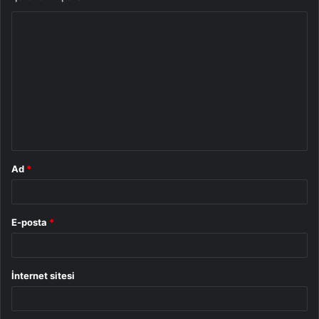
Y
o
r
u
m
*
Ad
*
E-posta
*
İnternet sitesi