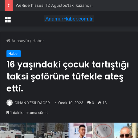
WeRide hissesi 12 Ağustos’taki kazanç raporuyla %10 hareket edebilir
Menü
Anasayfa
/
Haber
Haber
16 yaşındaki çocuk tartıştığı
taksi şoförüne tüfekle ateş
etti.
CİHAN YEŞİLDAĞER
Ocak 19, 2023
0
13
1 dakika okuma süresi