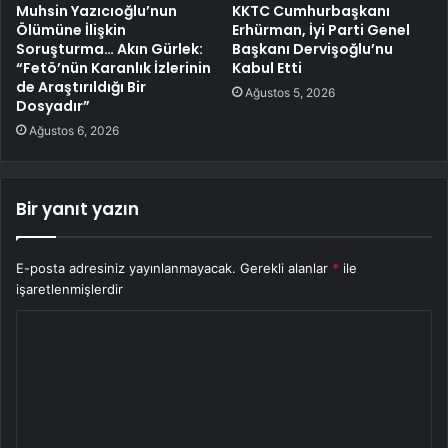
Muhsin Yazıcıoğlu’nun
KKTC Cumhurbaşkanı
Ölümüne İlişkin
Erhürman, İyi Parti Genel
Soruşturma… Akın Gürlek:
Başkanı Dervişoğlu’nu
“Fetö’nün Karanlık İzlerinin
Kabul Etti
de Araştırıldığı Bir
Ağustos 5, 2026
Dosyadır”
Ağustos 6, 2026
Bir yanıt yazın
E-posta adresiniz yayınlanmayacak.
Gerekli alanlar
*
ile
işaretlenmişlerdir
Y
o
r
u
m