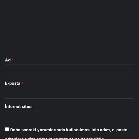
o
r
u
m
*
Ad
*
E-posta
*
İnternet sitesi
Daha sonraki yorumlarımda kullanılması için adım, e-posta