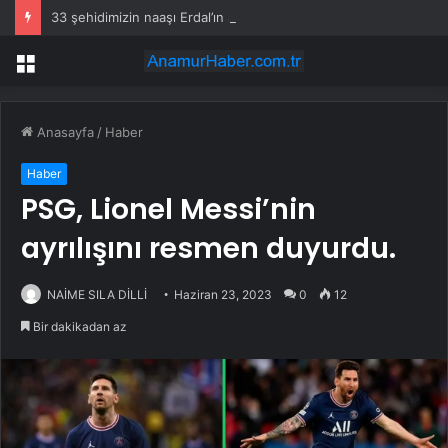
33 şehidimizin naaşı Erdal’ın siperi oldu
Menü
Anasayfa
/
Haber
Haber
PSG, Lionel Messi’nin
ayrılışını resmen duyurdu.
NAİME SILA DİLLİ
Haziran 23, 2023
0
12
Bir dakikadan az