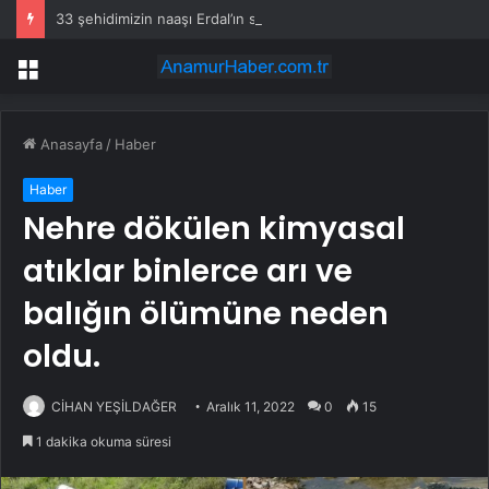
33 şehidimizin naaşı Erdal’ın siperi oldu
Menü
Anasayfa
/
Haber
Haber
Nehre dökülen kimyasal
atıklar binlerce arı ve
balığın ölümüne neden
oldu.
CİHAN YEŞİLDAĞER
Aralık 11, 2022
0
15
1 dakika okuma süresi