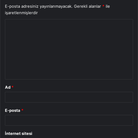
E-posta adresiniz yayınlanmayacak.
Gerekli alanlar
*
ile
işaretlenmişlerdir
Y
o
r
u
m
*
Ad
*
E-posta
*
İnternet sitesi