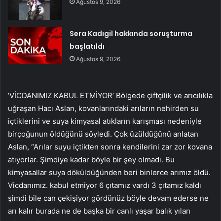
Ağustos 9, 2026
Sera Kadıgil hakkında soruşturma
başlatıldı
Ağustos 9, 2026
‘VİCDANIMIZ KABUL ETMİYOR’ Bölgede çiftçilik ve arıcılıkla
uğraşan Hacı Aslan, kovanlarındaki arıların nehirden su
içtiklerini ve suya kimyasal atıkların karışması nedeniyle
birçoğunun öldüğünü söyledi. Çok üzüldüğünü anlatan
Aslan, “Arılar suyu içtikten sonra kendilerini zar zor kovana
atıyorlar. Şimdiye kadar böyle bir şey olmadı. Bu
kimyasallar suya döküldüğünden beri binlerce arımız öldü.
Vicdanımız. kabul etmiyor 6 çıtamız vardı 3 çıtamız kaldı
şimdi bile can çekişiyor gördünüz böyle devam ederse ne
arı kalır burada ne de başka bir canlı yaşar balık yılan